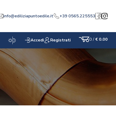
info@ediliziapuntoedile.it
+39 0565.225553
a
Facebook
Instagr
0
/
€ 0.00
Accedi
Registrati
Carrello