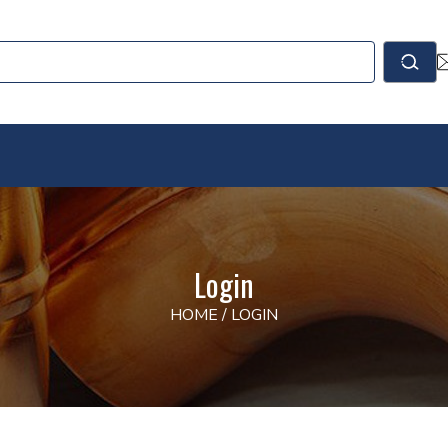
le
Cerc
Login
HOME
/
LOGIN