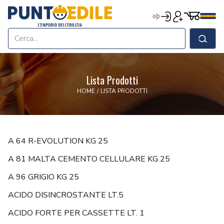
Edilizia Punto Edile
Carrell
Accedi
Registrati
Men
Home
Shop
Cerca
Chi Siamo
Termini & Condizioni
Lista Prodotti
Contatti
HOME
/
LISTA PRODOTTI
A 64 R-EVOLUTION KG 25
A 81 MALTA CEMENTO CELLULARE KG 25
A 96 GRIGIO KG 25
ACIDO DISINCROSTANTE LT.5
ACIDO FORTE PER CASSETTE LT. 1