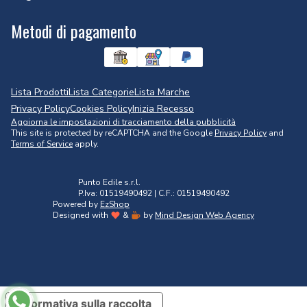
Metodi di pagamento
Lista Prodotti
Lista Categorie
Lista Marche
Privacy Policy
Cookies Policy
Inizia Recesso
Aggiorna le impostazioni di tracciamento della pubblicità
This site is protected by reCAPTCHA and the Google
Privacy Policy
and
Terms of Service
apply.
Punto Edile s.r.l.
P.Iva: 01519490492 | C.F.: 01519490492
Powered by
EzShop
Designed with
&
by
Mind Design Web Agency
Informativa sulla raccolta