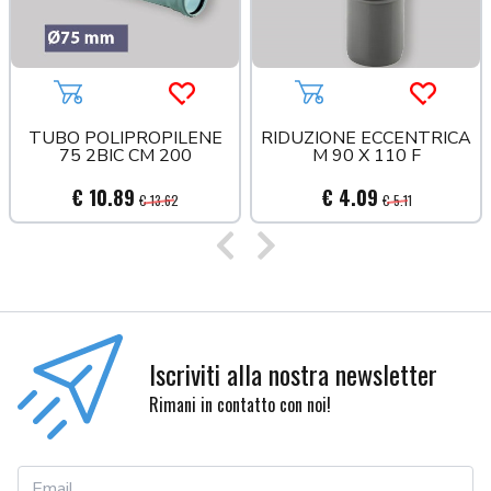
Aggiungi al carrello
Acquista più tardi
Aggiungi al carrello
Acquista
TUBO POLIPROPILENE
RIDUZIONE ECCENTRICA
75 2BIC CM 200
M 90 X 110 F
€ 10.89
€ 4.09
€ 13.62
€ 5.11
Precedente
Successivo
Iscriviti alla nostra newsletter
Rimani in contatto con noi!