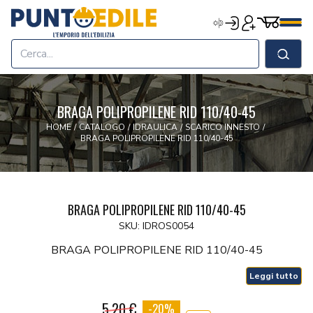
Edilizia Punto Edile
Carrell
Accedi
Registrati
Men
Home
Shop
Cerca
Chi Siamo
Termini & Condizioni
BRAGA POLIPROPILENE RID 110/40-45
Contatti
HOME
/
CATALOGO
/
IDRAULICA
/
SCARICO INNESTO
/
BRAGA POLIPROPILENE RID 110/40-45
BRAGA POLIPROPILENE RID 110/40-45
SKU: IDROS0054
BRAGA POLIPROPILENE RID 110/40-45
Leggi tutto
5.20 €
-20%