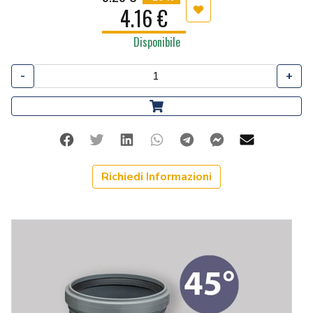
4.16 €
Aggiungi ai preferiti
Disponibile
-
+
Facebook
Twitter
Linkedin
Whatsapp
Telegram
Facebook Me
Mail
Richiedi Informazioni