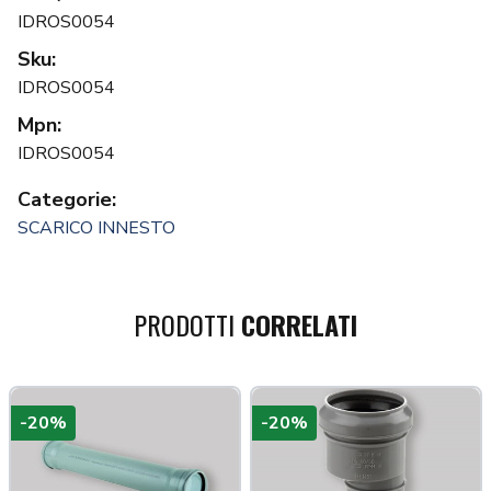
IDROS0054
Sku:
IDROS0054
Mpn:
IDROS0054
Categorie:
SCARICO INNESTO
PRODOTTI
CORRELATI
-20%
-20%
a più tardi