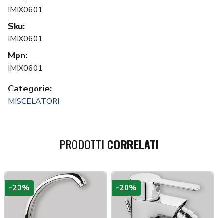
IMIX0601
Sku:
IMIX0601
Mpn:
IMIX0601
Categorie:
MISCELATORI
PRODOTTI
CORRELATI
-20%
-20%
a più tardi