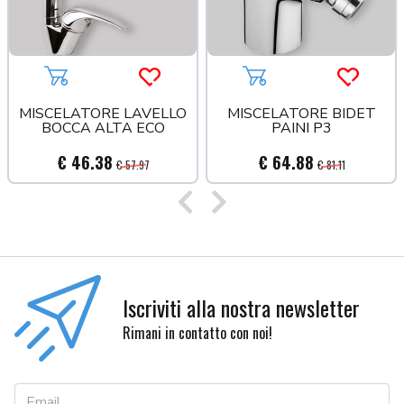
Aggiungi al carrello
Acquista più tardi
Aggiungi al carrello
Acquista
MISCELATORE LAVELLO
MISCELATORE BIDET
BOCCA ALTA ECO
PAINI P3
€ 46.38
€ 64.88
€ 57.97
€ 81.11
Precedente
Successivo
Iscriviti alla nostra newsletter
Rimani in contatto con noi!