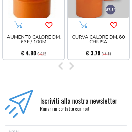
Aggiungi al carrello
Acquista più tardi
Aggiungi al carrello
Acquista
AUMENTO CALORE DM.
CURVA CALORE DM. 80
63F / 100M
CHIUSA
€ 4.90
€ 3.79
€ 6.12
€ 4.73
Precedente
Successivo
Iscriviti alla nostra newsletter
Rimani in contatto con noi!