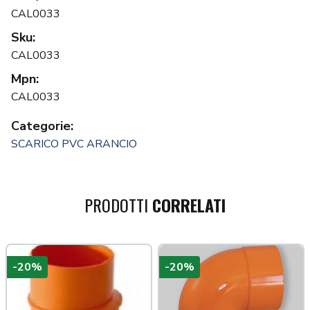
CAL0033
Sku:
CAL0033
Mpn:
CAL0033
Categorie:
SCARICO PVC ARANCIO
PRODOTTI
CORRELATI
-20%
-20%
a più tardi