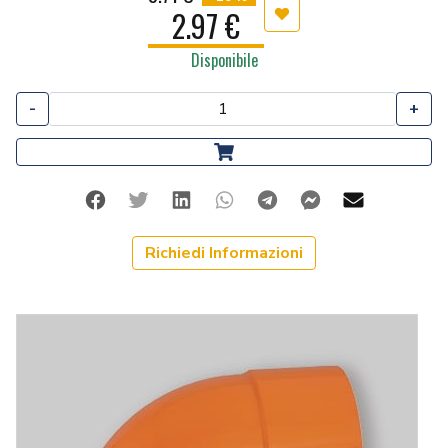
2.97 €
Aggiungi ai preferiti
Disponibile
-
+
Facebook
Twitter
Linkedin
Whatsapp
Telegram
Facebook Me
Mail
Richiedi Informazioni