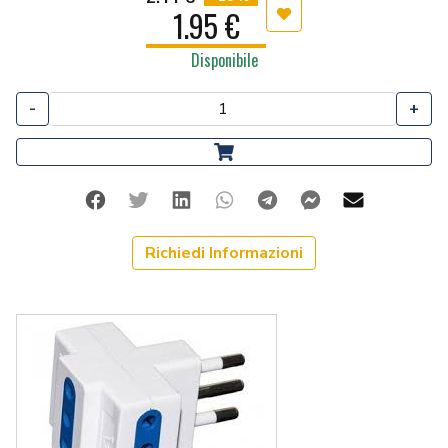
1.95 €
Aggiungi ai preferiti
Disponibile
-
+
Facebook
Twitter
Linkedin
Whatsapp
Telegram
Facebook Me
Mail
Richiedi Informazioni