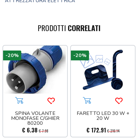
ATTREZZATURA ELETTRICA
PRODOTTI
CORRELATI
-20%
-20%
a più tardi
Aggiungi al carrello
Acquista più tardi
Aggiungi al carrello
Acquista
SPINA VOLANTE
FARETTO LED 30 W +
MONOFASE C/GHIER
20 W
80200
€ 6.38
€ 172.91
€ 7.98
€ 216.14