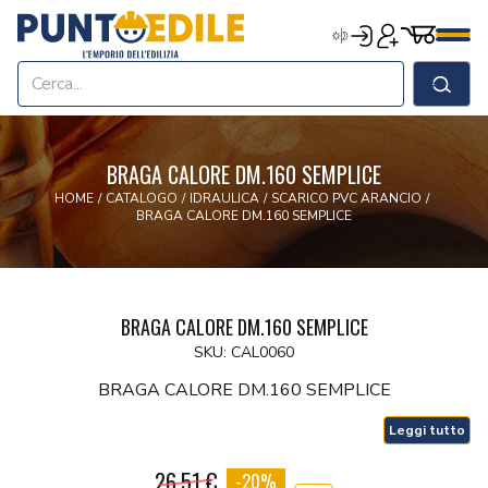
Edilizia Punto Edile
Carrell
Accedi
Registrati
Men
Home
Shop
Cerca
Chi Siamo
Termini & Condizioni
BRAGA CALORE DM.160 SEMPLICE
Contatti
HOME
/
CATALOGO
/
IDRAULICA
/
SCARICO PVC ARANCIO
/
BRAGA CALORE DM.160 SEMPLICE
BRAGA CALORE DM.160 SEMPLICE
SKU: CAL0060
BRAGA CALORE DM.160 SEMPLICE
Leggi tutto
26.51 €
-20%