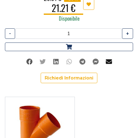
21.21 €
Aggiungi ai preferiti
Disponibile
-
+
Facebook
Twitter
Linkedin
Whatsapp
Telegram
Facebook Me
Mail
Richiedi Informazioni