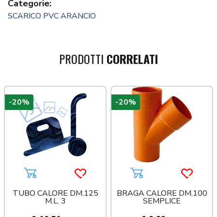
Categorie:
SCARICO PVC ARANCIO
PRODOTTI
CORRELATI
-20%
-20%
a più tardi
Aggiungi al carrello
Acquista più tardi
Aggiungi al carrello
Acquista
TUBO CALORE DM.125
BRAGA CALORE DM.100
M.L. 3
SEMPLICE