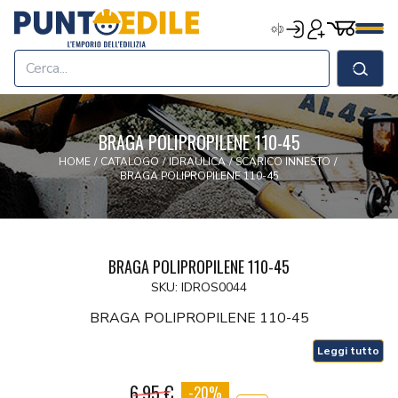
Edilizia Punto Edile
Carrell
Accedi
Registrati
Men
Home
Shop
Cerca
Chi Siamo
Termini & Condizioni
BRAGA POLIPROPILENE 110-45
Contatti
HOME
/
CATALOGO
/
IDRAULICA
/
SCARICO INNESTO
/
BRAGA POLIPROPILENE 110-45
BRAGA POLIPROPILENE 110-45
SKU: IDROS0044
BRAGA POLIPROPILENE 110-45
Leggi tutto
6.95 €
-20%