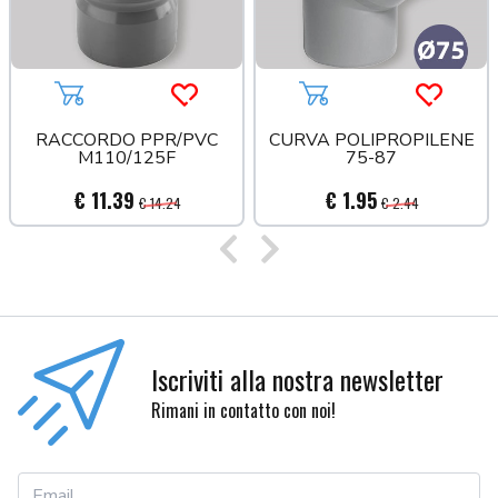
Aggiungi al carrello
Acquista più tardi
Aggiungi al carrello
Acquista
RACCORDO PPR/PVC
CURVA POLIPROPILENE
M110/125F
75-87
€ 11.39
€ 1.95
€ 14.24
€ 2.44
Precedente
Successivo
Iscriviti alla nostra newsletter
Rimani in contatto con noi!