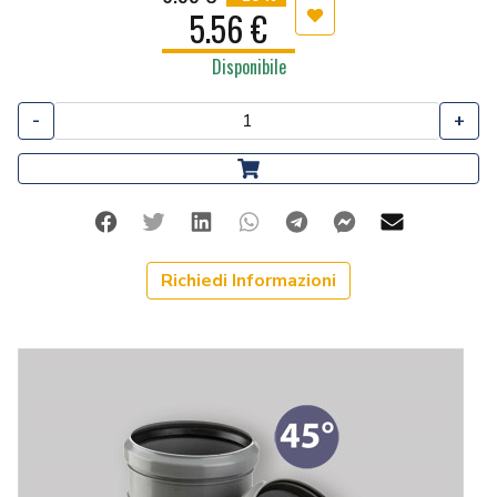
5.56 €
Aggiungi ai preferiti
Disponibile
-
+
Facebook
Twitter
Linkedin
Whatsapp
Telegram
Facebook Me
Mail
Richiedi Informazioni