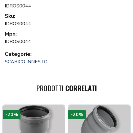
IDROS0044
Sku:
IDROS0044
Mpn:
IDROS0044
Categorie:
SCARICO INNESTO
PRODOTTI
CORRELATI
-20%
-20%
a più tardi