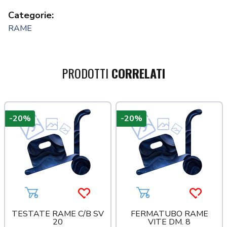
Categorie:
RAME
PRODOTTI
CORRELATI
-20%
-20%
a più tardi
Aggiungi al carrello
Acquista più tardi
Aggiungi al carrello
Acquista
TESTATE RAME C/B SV
FERMATUBO RAME
20
VITE DM. 8