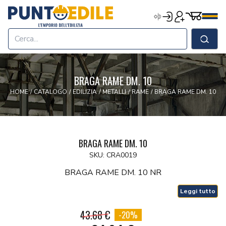
Edilizia Punto Edile
Carrell
Accedi
Registrati
Men
Home
Shop
Cerca
Chi Siamo
Termini & Condizioni
BRAGA RAME DM. 10
Contatti
HOME
/
CATALOGO
/
EDILIZIA
/
METALLI
/
RAME
/
BRAGA RAME DM. 10
BRAGA RAME DM. 10
SKU: CRA0019
BRAGA RAME DM. 10 NR
Leggi tutto
43.68 €
-20%