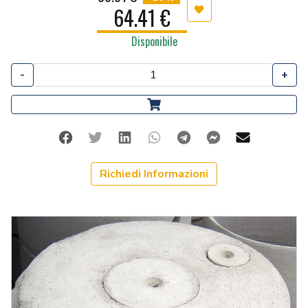
64.41 €
Aggiungi ai preferiti
Disponibile
-
+
Facebook
Twitter
Linkedin
Whatsapp
Telegram
Facebook Me
Mail
Richiedi Informazioni