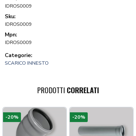
IDROS0009
Sku:
IDROS0009
Mpn:
IDROS0009
Categorie:
SCARICO INNESTO
PRODOTTI
CORRELATI
-20%
-20%
a più tardi