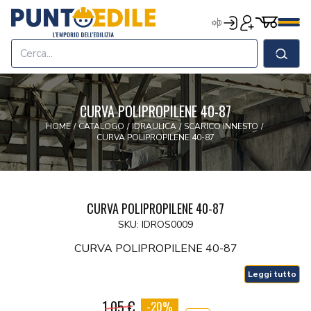
Edilizia Punto Edile
Carrell
Accedi
Registrati
Men
Home
Shop
Cerca
Chi Siamo
Termini & Condizioni
CURVA POLIPROPILENE 40-87
Contatti
HOME
/
CATALOGO
/
IDRAULICA
/
SCARICO INNESTO
/
CURVA POLIPROPILENE 40-87
CURVA POLIPROPILENE 40-87
SKU: IDROS0009
CURVA POLIPROPILENE 40-87
Leggi tutto
1.05 €
-20%