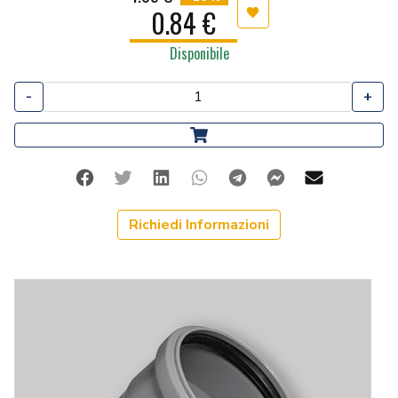
0.84 €
Aggiungi ai preferiti
Disponibile
-
+
Facebook
Twitter
Linkedin
Whatsapp
Telegram
Facebook Me
Mail
Richiedi Informazioni