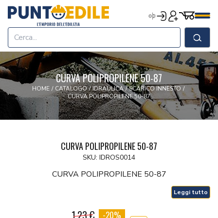
Edilizia Punto Edile
Carrell
Accedi
Registrati
Men
Home
Shop
Cerca
Chi Siamo
Termini & Condizioni
CURVA POLIPROPILENE 50-87
Contatti
HOME
/
CATALOGO
/
IDRAULICA
/
SCARICO INNESTO
/
CURVA POLIPROPILENE 50-87
CURVA POLIPROPILENE 50-87
SKU: IDROS0014
CURVA POLIPROPILENE 50-87
Leggi tutto
1.23 €
-20%