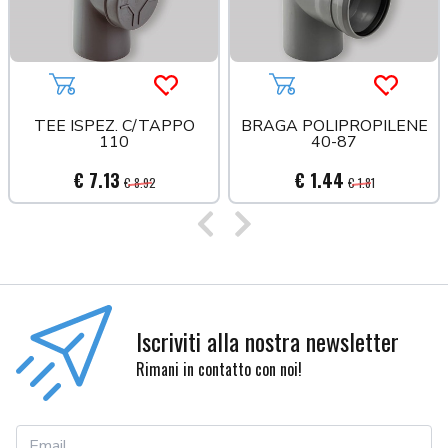
Aggiungi al carrello
Acquista più tardi
Aggiungi al carrello
Acquista
TEE ISPEZ. C/TAPPO
BRAGA POLIPROPILENE
110
40-87
€ 7.13
€ 1.44
€ 8.92
€ 1.81
Precedente
Successivo
Iscriviti alla nostra newsletter
Rimani in contatto con noi!