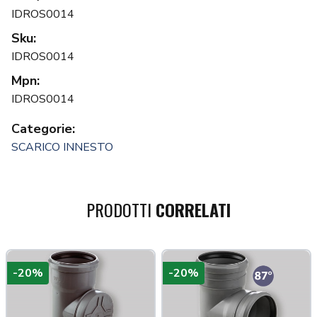
IDROS0014
Sku:
IDROS0014
Mpn:
IDROS0014
Categorie:
SCARICO INNESTO
PRODOTTI
CORRELATI
-20%
-20%
a più tardi