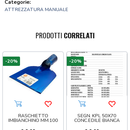
Categorie:
ATTREZZATURA MANUALE
PRODOTTI
CORRELATI
-20%
-20%
a più tardi
Aggiungi al carrello
Acquista più tardi
Aggiungi al carrello
Acquista
RASCHIETTO
SEGN. KPL 50X70
IMBIANCHINO MM.100
CONC.EDILE BIANCA