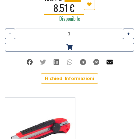
8.51 €
Aggiungi ai preferiti
Disponibile
-
+
Facebook
Twitter
Linkedin
Whatsapp
Telegram
Facebook Me
Mail
Richiedi Informazioni