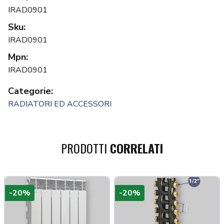
IRAD0901
Sku:
IRAD0901
Mpn:
IRAD0901
Categorie:
RADIATORI ED ACCESSORI
PRODOTTI
CORRELATI
-20%
-20%
a più tardi