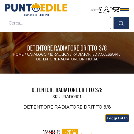
Edilizia Punto Edile
Carrell
Accedi
Registrati
Men
Home
Shop
Cerca
Chi Siamo
Termini & Condizioni
DETENTORE RADIATORE DRITTO 3/8
Contatti
HOME
/
CATALOGO
/
IDRAULICA
/
RADIATORI ED ACCESSORI
/
DETENTORE RADIATORE DRITTO 3/8
DETENTORE RADIATORE DRITTO 3/8
SKU: IRAD0901
DETENTORE RADIATORE DRITTO 3/8
Leggi tutto
12.98 €
-20%