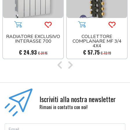
Aggiungi al carrello
Acquista più tardi
Aggiungi al carrello
Acquista
RADIATORE EXCLUSIVO
COLLETTORE
INTERASSE 700
COMPLANARE MF 3/4
4X4
€ 24.93
€ 57.75
€ 31.16
€ 72.19
Precedente
Successivo
Iscriviti alla nostra newsletter
Rimani in contatto con noi!