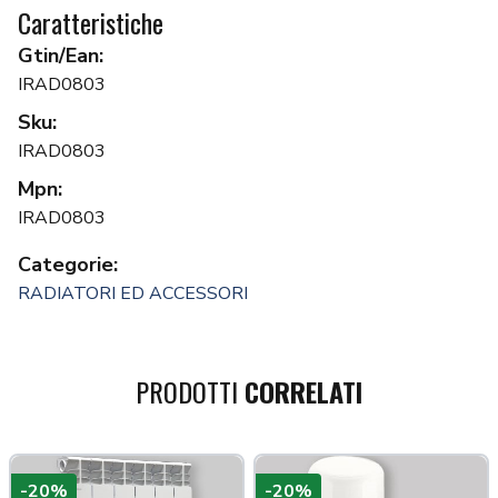
Caratteristiche
Gtin/Ean:
IRAD0803
Sku:
IRAD0803
Mpn:
IRAD0803
Categorie:
RADIATORI ED ACCESSORI
PRODOTTI
CORRELATI
-20%
-20%
a più tardi