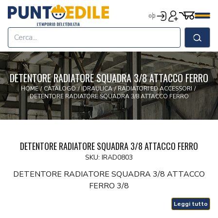
Edilizia Punto Edile
Carrell
Accedi
Registrati
Men
Home
Shop
Cerca
Chi Siamo
Termini & Condizioni
DETENTORE RADIATORE SQUADRA 3/8 ATTACCO FERRO
Contatti
HOME
/
CATALOGO
/
IDRAULICA
/
RADIATORI ED ACCESSORI
/
DETENTORE RADIATORE SQUADRA 3/8 ATTACCO FERRO
DETENTORE RADIATORE SQUADRA 3/8 ATTACCO FERRO
SKU: IRAD0803
DETENTORE RADIATORE SQUADRA 3/8 ATTACCO
FERRO 3/8
Leggi tutto