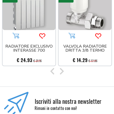
Aggiungi al carrello
Acquista più tardi
Aggiungi al carrello
Acquista
RADIATORE EXCLUSIVO
VALVOLA RADIATORE
INTERASSE 700
DRITTA 3/8 TERMO
€ 24.93
€ 14.29
€ 31.16
€ 17.86
Precedente
Successivo
Iscriviti alla nostra newsletter
Rimani in contatto con noi!