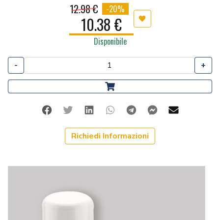
12.98 €
-20%
10.38 €
Aggiungi ai preferiti
Disponibile
-
+
Facebook
Twitter
Linkedin
Whatsapp
Telegram
Facebook Me
Mail
Richiedi Informazioni