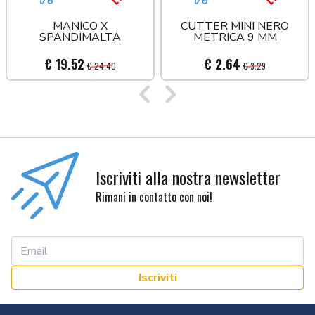
Aggiungi al carrello
Acquista più tardi
Aggiungi al carrello
Acquista
MANICO X
CUTTER MINI NERO
SPANDIMALTA
METRICA 9 MM
€ 19.52
€ 2.64
€ 24.40
€ 3.29
Precedente
Successivo
Iscriviti alla nostra newsletter
Rimani in contatto con noi!
Iscriviti