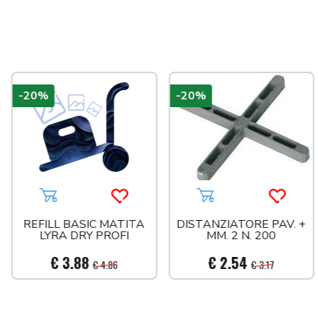
a più tardi
-20%
-20%
Aggiungi al carrello
Acquista più tardi
Aggiungi al carrello
Acquist
REFILL BASIC MATITA
DISTANZIATORE PAV. +
LYRA DRY PROFI
MM. 2 N. 200
€ 3.88
€ 2.54
€ 4.86
€ 3.17