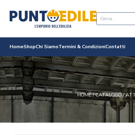
Edilizia Punto Edi
Home
Shop
Chi Siamo
Termini & Condizioni
Contatti
HOME
/
CATALOGO
/
AT