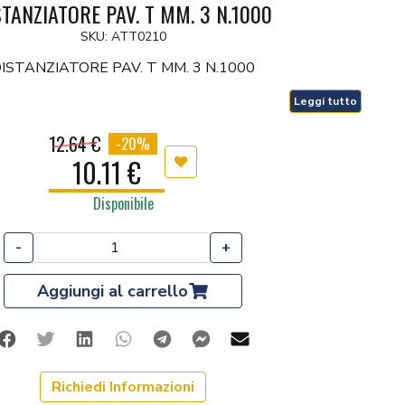
STANZIATORE PAV. T MM. 3 N.1000
SKU: ATT0210
ISTANZIATORE PAV. T MM. 3 N.1000
Leggi tutto
12.64 €
-20%
10.11 €
Aggiungi ai preferiti
Disponibile
-
+
Aggiungi al carrello
Facebook
Twitter
Linkedin
Whatsapp
Telegram
Facebook Messenger
Mail
Richiedi Informazioni