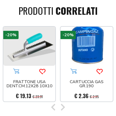
PRODOTTI
CORRELATI
-20%
-20%
a più tardi
Aggiungi al carrello
Acquista più tardi
Aggiungi al carrello
Acquista
FRATTONE USA
CARTUCCIA GAS
DENT.CM.12X28 10X10
GR.190
€ 19.13
€ 2.36
€ 23.91
€ 2.95