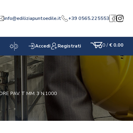
info@ediliziapuntoedile.it
+39 0565.225553
a
Facebook
Instagr
0
/
€ 0.00
Accedi
Registrati
Carrello
RE PAV. T MM. 3 N.1000