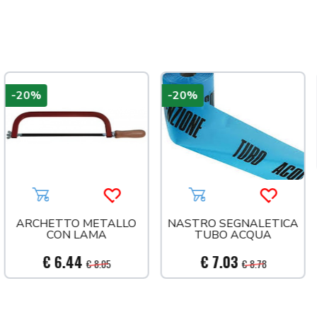
-20%
-20%
 più tardi
Aggiungi al carrello
Acquista più tardi
Aggiungi al carrello
Acquista 
ARCHETTO METALLO
NASTRO SEGNALETICA
CON LAMA
TUBO ACQUA
€ 6.44
€ 7.03
€ 8.05
€ 8.78