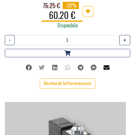
75.25 €
-20%
60.20 €
Aggiungi ai preferiti
Disponibile
-
+
Facebook
Twitter
Linkedin
Whatsapp
Telegram
Facebook Me
Mail
Richiedi Informazioni