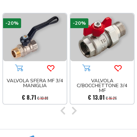
-20%
-20%
a più tardi
Aggiungi al carrello
Acquista più tardi
Aggiungi al carrello
Acquista
VALVOLA SFERA MF 3/4
VALVOLA
MANIGLIA
C/BOCCHETTONE 3/4
MF
€ 8.71
€ 13.01
€ 10.88
€ 16.26
Precedente
Successivo