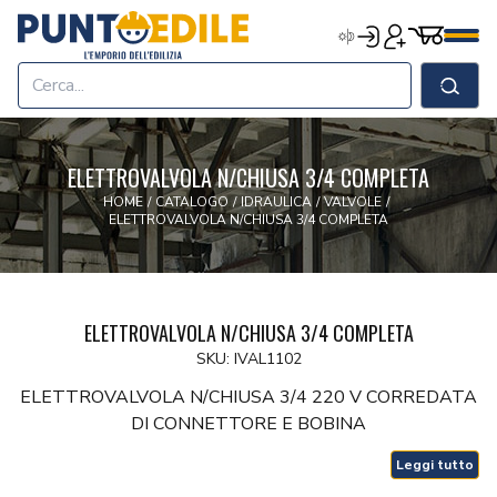
Edilizia Punto Edile
Carrell
Accedi
Registrati
Men
Home
Shop
Cerca
Chi Siamo
Termini & Condizioni
ELETTROVALVOLA N/CHIUSA 3/4 COMPLETA
Contatti
HOME
/
CATALOGO
/
IDRAULICA
/
VALVOLE
/
ELETTROVALVOLA N/CHIUSA 3/4 COMPLETA
ELETTROVALVOLA N/CHIUSA 3/4 COMPLETA
SKU: IVAL1102
ELETTROVALVOLA N/CHIUSA 3/4 220 V CORREDATA
DI CONNETTORE E BOBINA
Leggi tutto