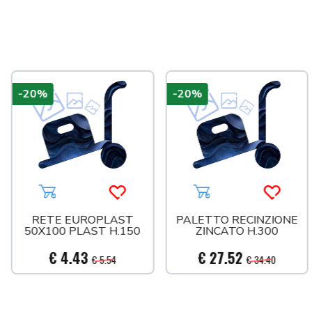
-20%
-20%
a più tardi
Aggiungi al carrello
Acquista più tardi
Aggiungi al carrello
Acquist
RETE EUROPLAST
PALETTO RECINZIONE
50X100 PLAST H.150
ZINCATO H.300
€ 4.43
€ 27.52
€ 5.54
€ 34.40