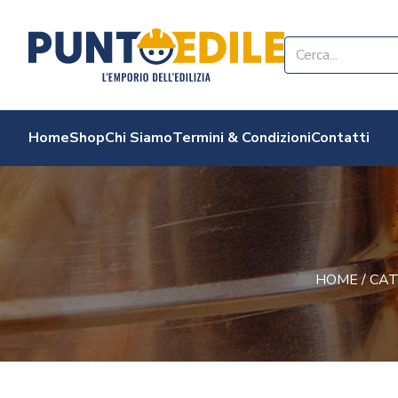
Edilizia Punto Edi
Home
Shop
Chi Siamo
Termini & Condizioni
Contatti
HOME
/
CA