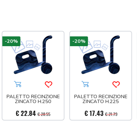
-20%
-20%
 più tardi
Aggiungi al carrello
Acquista più tardi
Aggiungi al carrello
Acquista 
PALETTO RECINZIONE
PALETTO RECINZIONE
ZINCATO H.250
ZINCATO H.225
€ 22.84
€ 17.43
€ 28.55
€ 21.79