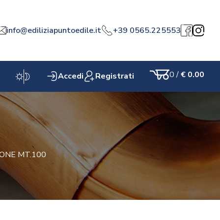
info@ediliziapuntoedile.it
+39 0565.225553
a
Facebook
Instagr
0
/
€ 0.00
Accedi
Registrati
Carrello
IONE MT.100