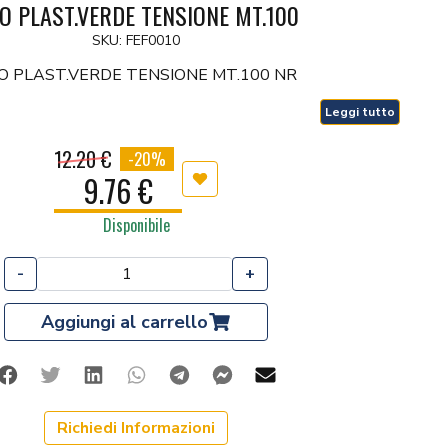
LO PLAST.VERDE TENSIONE MT.100
SKU: FEF0010
LO PLAST.VERDE TENSIONE MT.100 NR
Leggi tutto
12.20 €
-20%
9.76 €
Aggiungi ai preferiti
Disponibile
-
+
Aggiungi al carrello
Facebook
Twitter
Linkedin
Whatsapp
Telegram
Facebook Messenger
Mail
Richiedi Informazioni