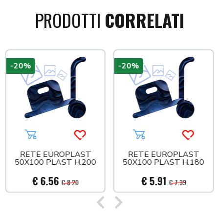
PRODOTTI
CORRELATI
-20%
-20%
a più tardi
Aggiungi al carrello
Acquista più tardi
Aggiungi al carrello
Acquista
RETE EUROPLAST
RETE EUROPLAST
50X100 PLAST H.200
50X100 PLAST H.180
€ 6.56
€ 5.91
€ 8.20
€ 7.39