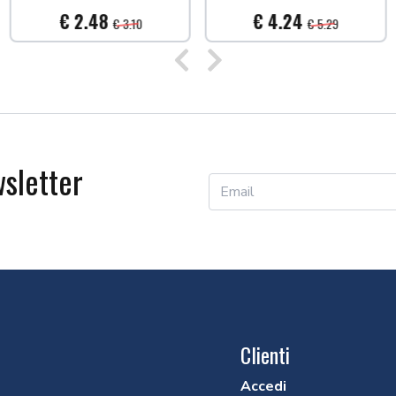
€ 2.48
€ 4.24
€ 3.10
€ 5.29
Precedente
Successivo
wsletter
Clienti
Accedi