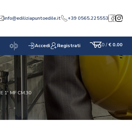
info@ediliziapuntoedile.it
+39 0565.225553
a
Facebook
Instagr
0
/
€ 0.00
Accedi
Registrati
Carrello
E 1' MF CM.30