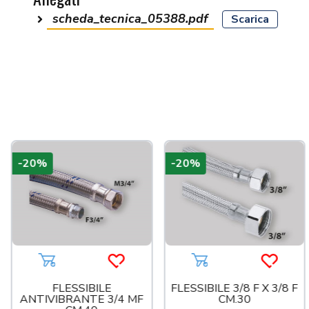
scheda_tecnica_05388.pdf
Scarica
a più tardi
-20%
-20%
Aggiungi al carrello
Acquista più tardi
Aggiungi al carrello
Acquist
FLESSIBILE
FLESSIBILE 3/8 F X 3/8 F
ANTIVIBRANTE 3/4 MF
CM.30