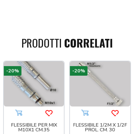
PRODOTTI
CORRELATI
-20%
-20%
a più tardi
Aggiungi al carrello
Acquista più tardi
Aggiungi al carrello
Acquista
FLESSIBILE PER MIX
FLESSIBILE 1/2M X 1/2F
M10X1 CM.35
PROL. CM. 30