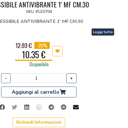
SSIBILE ANTIVIBRANTE 1' MF CM.30
SKU: IFLE0704
ESSIBILE ANTIVIBRANTE 1' MF CM.30
Leggi tutto
12.93 €
-20%
10.35 €
Aggiungi ai preferiti
Disponibile
-
+
Aggiungi al carrello
Facebook
Twitter
Linkedin
Whatsapp
Telegram
Facebook Messenger
Mail
Richiedi Informazioni