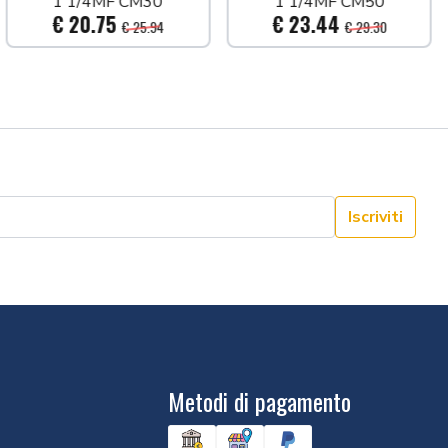
1'1/4MF CM30
1'1/4MF CM50
€ 20.75
€ 23.44
€ 25.94
€ 29.30
Iscriviti
Metodi di pagamento