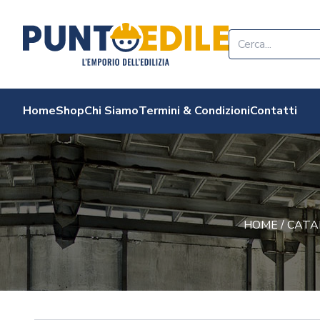
Edilizia Punto Edi
Home
Shop
Chi Siamo
Termini & Condizioni
Contatti
HOME
/
CATA