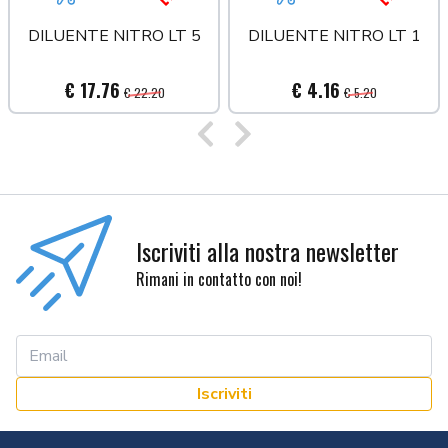
a più tardi
Aggiungi al carrello
Acquista più tardi
Aggiungi al carrello
Acquista
DILUENTE NITRO LT 5
DILUENTE NITRO LT 1
€ 17.76
€ 4.16
€ 22.20
€ 5.20
Precedente
Successivo
Iscriviti alla nostra newsletter
Rimani in contatto con noi!
Iscriviti