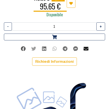
95.65 €
Aggiungi ai preferiti
Disponibile
-
+
Facebook
Twitter
Linkedin
Whatsapp
Telegram
Facebook Me
Mail
Richiedi Informazioni