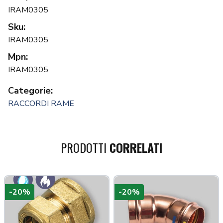
IRAM0305
Sku:
IRAM0305
Mpn:
IRAM0305
Categorie:
RACCORDI RAME
PRODOTTI
CORRELATI
-20%
-20%
a più tardi