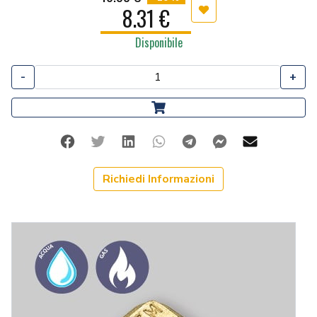
8.31 €
Aggiungi ai preferiti
Disponibile
-
+
Facebook
Twitter
Linkedin
Whatsapp
Telegram
Facebook Me
Mail
Richiedi Informazioni