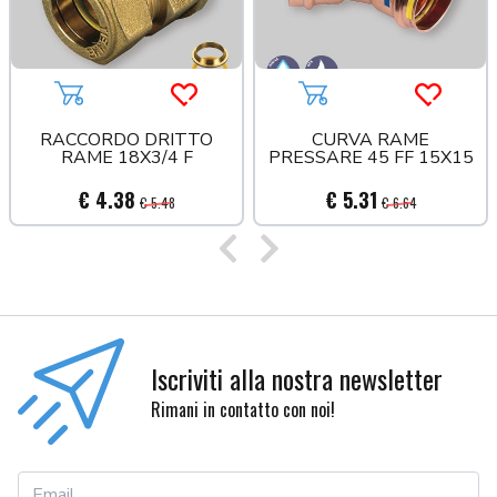
Aggiungi al carrello
Acquista più tardi
Aggiungi al carrello
Acquista
RACCORDO DRITTO
CURVA RAME
RAME 18X3/4 F
PRESSARE 45 FF 15X15
€ 4.38
€ 5.31
€ 5.48
€ 6.64
Precedente
Successivo
Iscriviti alla nostra newsletter
Rimani in contatto con noi!