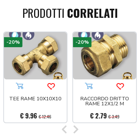
PRODOTTI
CORRELATI
-20%
-20%
a più tardi
Aggiungi al carrello
Acquista più tardi
Aggiungi al carrello
Acquista
TEE RAME 10X10X10
RACCORDO DRITTO
RAME 12X1/2 M
€ 9.96
€ 2.79
€ 12.46
€ 3.49