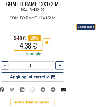
GOMITO RAME 12X1/2 M
SKU: IRAM0402
GOMITO RAME 12X1/2 M
Leggi tutto
5.48 €
-20%
4.38 €
Aggiungi ai preferiti
Disponibile
-
+
Aggiungi al carrello
Facebook
Twitter
Linkedin
Whatsapp
Telegram
Facebook Messenger
Mail
Richiedi Informazioni