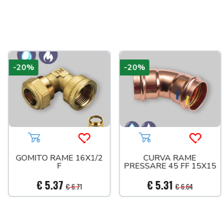
a più tardi
-20%
-20%
Aggiungi al carrello
Acquista più tardi
Aggiungi al carrello
Acquist
GOMITO RAME 16X1/2
CURVA RAME
F
PRESSARE 45 FF 15X15
€ 5.37
€ 5.31
€ 6.71
€ 6.64