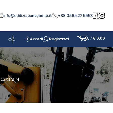
info@ediliziapuntoedile.it
+39 0565.225553
a
Facebook
Instagr
0
/
€ 0.00
Accedi
Registrati
Carrello
12X1/2 M