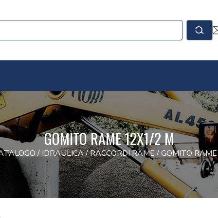
le
Cerc
GOMITO RAME 12X1/2 M
ATALOGO
/
IDRAULICA
/
RACCORDI RAME
/
GOMITO RAME 