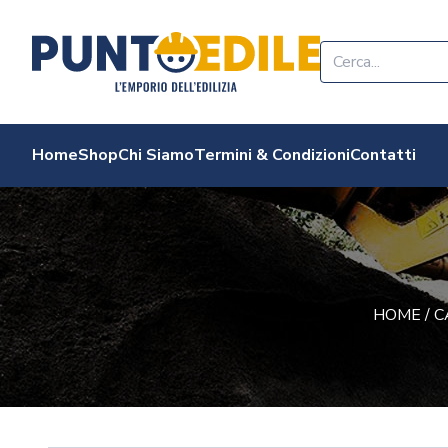
Edilizia Punto Edi
Home
Shop
Chi Siamo
Termini & Condizioni
Contatti
HOME
/
C