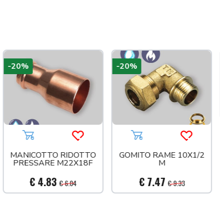
-20%
-20%
 più tardi
Aggiungi al carrello
Acquista più tardi
Aggiungi al carrello
Acquista 
MANICOTTO RIDOTTO
GOMITO RAME 10X1/2
PRESSARE M22X18F
M
€ 4.83
€ 7.47
€ 6.04
€ 9.33