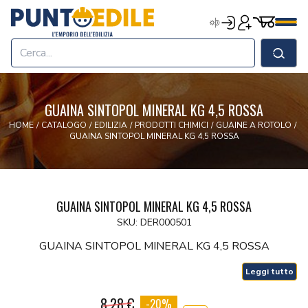
Edilizia Punto Edile
Carrell
Accedi
Registrati
Men
Home
Shop
Cerca
Chi Siamo
Termini & Condizioni
GUAINA SINTOPOL MINERAL KG 4,5 ROSSA
Contatti
HOME
/
CATALOGO
/
EDILIZIA
/
PRODOTTI CHIMICI
/
GUAINE A ROTOLO
/
GUAINA SINTOPOL MINERAL KG 4,5 ROSSA
GUAINA SINTOPOL MINERAL KG 4,5 ROSSA
SKU: DER000501
GUAINA SINTOPOL MINERAL KG 4,5 ROSSA
Leggi tutto
8.28 €
-20%