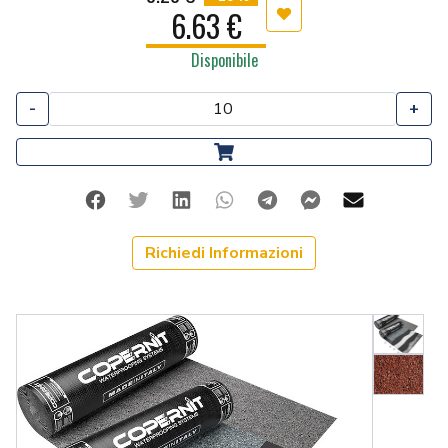
6.63 €
Aggiungi ai preferiti
Disponibile
-
+
Facebook
Twitter
Linkedin
Whatsapp
Telegram
Facebook Me
Mail
Richiedi Informazioni