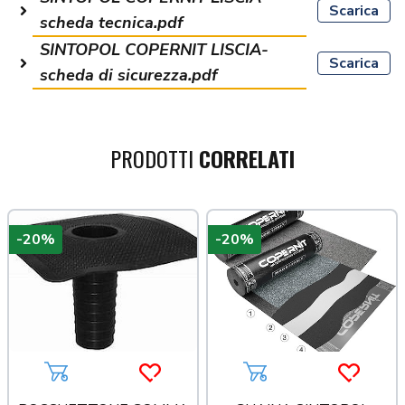
Scarica
scheda tecnica.pdf
SINTOPOL COPERNIT LISCIA-
Scarica
scheda di sicurezza.pdf
PRODOTTI
CORRELATI
-20%
-20%
a più tardi
Aggiungi al carrello
Acquista più tardi
Aggiungi al carrello
Acquista