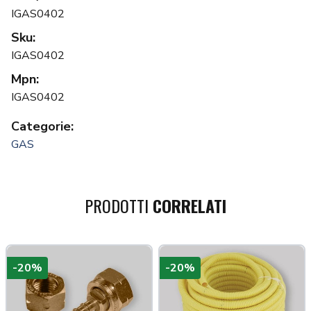
IGAS0402
Sku:
IGAS0402
Mpn:
IGAS0402
Categorie:
GAS
PRODOTTI
CORRELATI
-20%
-20%
a più tardi