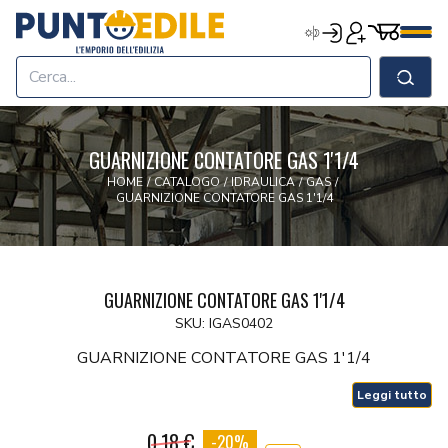
Edilizia Punto Edile
Carrell
Accedi
Registrati
Men
Home
Shop
Cerca
Chi Siamo
Termini & Condizioni
GUARNIZIONE CONTATORE GAS 1'1/4
Contatti
HOME
/
CATALOGO
/
IDRAULICA
/
GAS
/
GUARNIZIONE CONTATORE GAS 1'1/4
GUARNIZIONE CONTATORE GAS 1'1/4
SKU: IGAS0402
GUARNIZIONE CONTATORE GAS 1'1/4
Leggi tutto
0.18 €
-20%