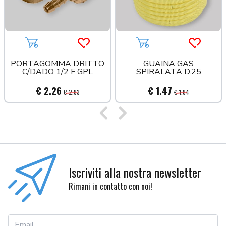
Aggiungi al carrello
Acquista più tardi
Aggiungi al carrello
Acquista
PORTAGOMMA DRITTO
GUAINA GAS
C/DADO 1/2 F GPL
SPIRALATA D.25
€ 2.26
€ 1.47
€ 2.83
€ 1.84
Precedente
Successivo
Iscriviti alla nostra newsletter
Rimani in contatto con noi!