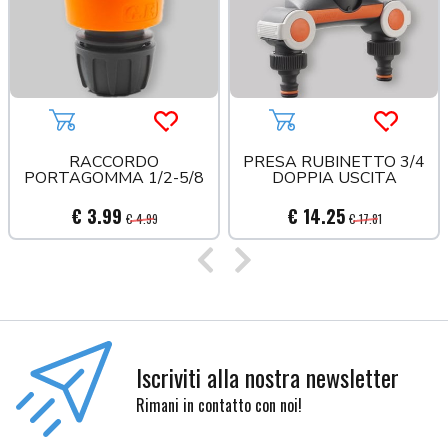
Aggiungi al carrello
Acquista più tardi
Aggiungi al carrello
Acquista
RACCORDO
PRESA RUBINETTO 3/4
PORTAGOMMA 1/2-5/8
DOPPIA USCITA
€ 3.99
€ 14.25
€ 4.99
€ 17.81
Precedente
Successivo
Iscriviti alla nostra newsletter
Rimani in contatto con noi!