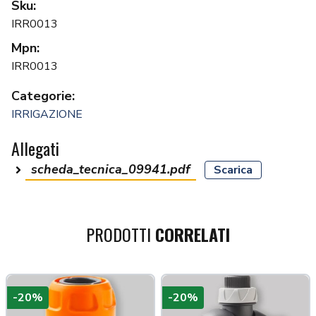
Sku:
IRR0013
Mpn:
IRR0013
Categorie:
IRRIGAZIONE
Allegati
scheda_tecnica_09941.pdf
Scarica
PRODOTTI
CORRELATI
-20%
-20%
a più tardi