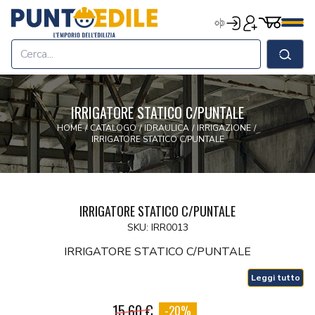
Edilizia Punto Edile
Carrell
Accedi
Registrati
Men
Home
Shop
Cerca
Chi Siamo
Termini & Condizioni
IRRIGATORE STATICO C/PUNTALE
Contatti
HOME
/
CATALOGO
/
IDRAULICA
/
IRRIGAZIONE
/
IRRIGATORE STATICO C/PUNTALE
IRRIGATORE STATICO C/PUNTALE
SKU: IRR0013
IRRIGATORE STATICO C/PUNTALE
Leggi tutto
15.60 €
-20%