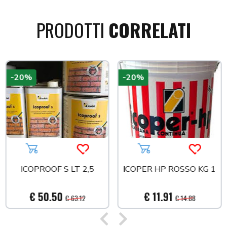
PRODOTTI
CORRELATI
-20%
-20%
a più tardi
Aggiungi al carrello
Acquista più tardi
Aggiungi al carrello
Acquista
ICOPROOF S LT 2,5
ICOPER HP ROSSO KG 1
€ 50.50
€ 11.91
€ 63.12
€ 14.88