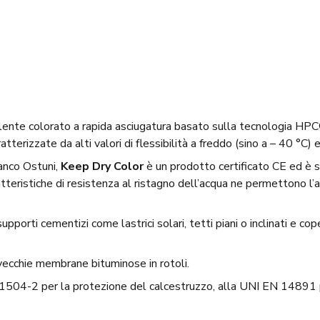
alente colorato a rapida asciugatura basato sulla tecnologia HP
terizzate da alti valori di flessibilità a freddo (sino a – 40 °C) 
ianco Ostuni,
Keep Dry
Color
è un prodotto certificato CE ed è s
atteristiche di resistenza al ristagno dell’acqua ne permettono l’a
upporti cementizi come lastrici solari, tetti piani o inclinati e c
 vecchie membrane bituminose in rotoli.
504-2 per la protezione del calcestruzzo, alla UNI EN 14891 