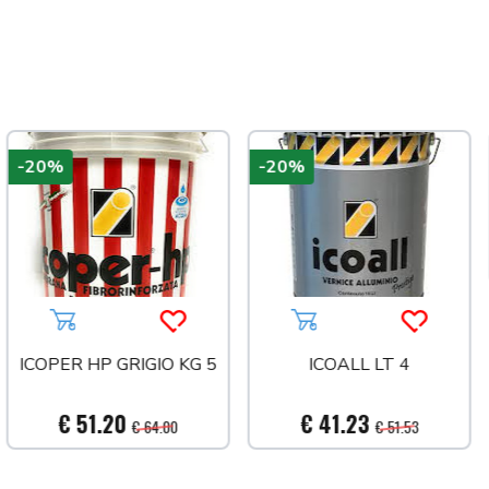
-20%
-20%
 più tardi
Aggiungi al carrello
Acquista più tardi
Aggiungi al carrello
Acquista 
ICOPER HP GRIGIO KG 5
ICOALL LT 4
€ 51.20
€ 41.23
€ 64.00
€ 51.53