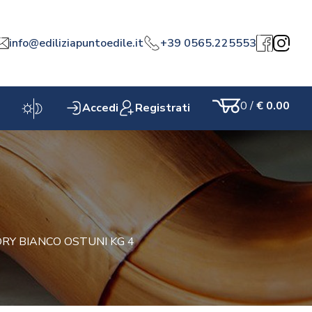
info@ediliziapuntoedile.it
+39 0565.225553
a
Facebook
Instagr
0
/
€ 0.00
Accedi
Registrati
Carrello
DRY BIANCO OSTUNI KG 4