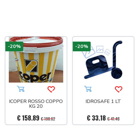
a più tardi
-20%
-20%
Aggiungi al carrello
Acquista più tardi
Aggiungi al carrello
Acquist
ICOPER ROSSO COPPO
IDROSAFE 1 LT
KG 20
€ 158.89
€ 33.18
€ 198.62
€ 41.48