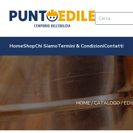
Edilizia Punto Edi
Home
Shop
Chi Siamo
Termini & Condizioni
Contatti
HOME
/
CATALOGO
/
EDI