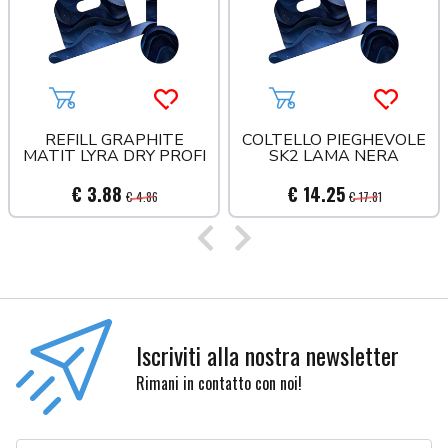
a più tardi
Aggiungi al carrello
Acquista più tardi
Aggiungi al carrello
Acquista
REFILL GRAPHITE
COLTELLO PIEGHEVOLE
MATIT LYRA DRY PROFI
SK2 LAMA NERA
€ 3.88
€ 14.25
€ 4.86
€ 17.81
Precedente
Successivo
Iscriviti alla nostra newsletter
Rimani in contatto con noi!