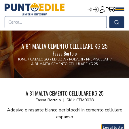
Edilizia Punto Edile
Carrell
Accedi
Registrati
Men
Home
Shop
Cerca
Chi Siamo
Termini & Condizioni
A 81 MALTA CEMENTO CELLULARE KG 25
Contatti
Fassa Bortolo
HOME
/
CATALOGO
/
EDILIZIA
/
POLVERI
/
PREMISCELATI
/
A 81 MALTA CEMENTO CELLULARE KG 25
A 81 MALTA CEMENTO CELLULARE KG 25
Fassa Bortolo
|
SKU: CEM0028
Adesivo e rasante bianco per blocchi in cemento cellulare
espanso
Leggi tutto