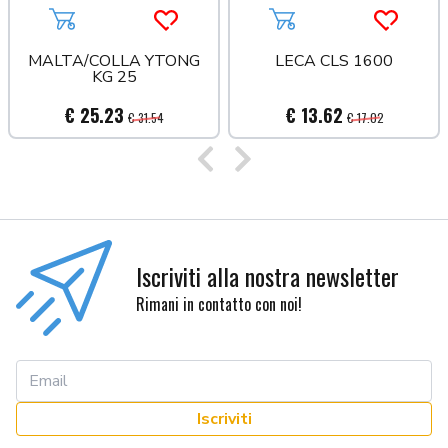
Aggiungi al carrello
Acquista più tardi
Aggiungi al carrello
Acquista
MALTA/COLLA YTONG
LECA CLS 1600
KG 25
€ 25.23
€ 13.62
€ 31.54
€ 17.02
Precedente
Successivo
Iscriviti alla nostra newsletter
Rimani in contatto con noi!
Iscriviti