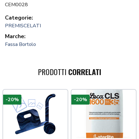
CEM0028
Categorie:
PREMISCELATI
Marche:
Fassa Bortolo
PRODOTTI
CORRELATI
-20%
-20%
a più tardi