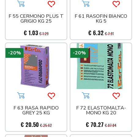
Aggiungi al carrello
Acquista più tardi
Aggiungi al carrello
Acquista 
F 55 CERMONO PLUS T
F 61 RASOFIN BIANCO
GRIGIO KG 25
KG 5
€ 1.03
€ 6.32
€ 1.29
€ 7.91
-20%
-20%
Aggiungi al carrello
Acquista più tardi
Aggiungi al carrello
Acquista 
F 63 RASA RAPIDO
F 72 ELASTOMALTA-
GREY 25 KG
MONO KG 20
€ 20.50
€ 70.27
€ 25.62
€ 87.84