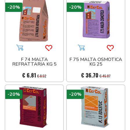
-20%
-20%
Aggiungi al carrello
Acquista più tardi
Aggiungi al carrello
Acquista 
F 74 MALTA
F 75 MALTA OSMOTICA
REFRATTARIA KG 5
KG 25
€ 6.81
€ 36.70
€ 8.52
€ 45.87
-20%
-20%