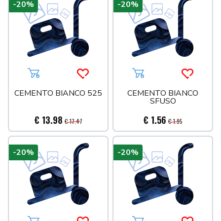
-20%
-20%
Aggiungi al carrello
Acquista più tardi
Aggiungi al carrello
Acquista 
CEMENTO BIANCO 525
CEMENTO BIANCO
SFUSO
€ 13.98
€ 1.56
€ 17.47
€ 1.95
-20%
-20%