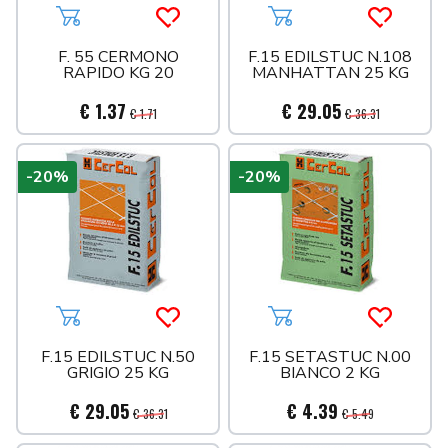
Aggiungi al carrello
Acquista più tardi
Aggiungi al carrello
Acquista 
F. 55 CERMONO
F.15 EDILSTUC N.108
RAPIDO KG 20
MANHATTAN 25 KG
€ 1.37
€ 29.05
€ 1.71
€ 36.31
-20%
-20%
Aggiungi al carrello
Acquista più tardi
Aggiungi al carrello
Acquista 
F.15 EDILSTUC N.50
F.15 SETASTUC N.00
GRIGIO 25 KG
BIANCO 2 KG
€ 29.05
€ 4.39
€ 36.31
€ 5.49