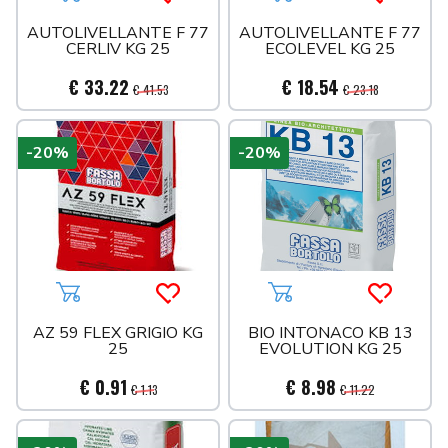
Aggiungi al carrello
Acquista più tardi
Aggiungi al carrello
Acquista 
GUARNIZIONI
AUTOLIVELLANTE F 77
AUTOLIVELLANTE F 77
CERLIV KG 25
ECOLEVEL KG 25
IRRIGAZIONE
MISCELATORI
€ 33.22
€ 18.54
€ 41.53
€ 23.18
MULTISTRATO
PPR VERDE
MULTISTRATO ACQUA
-20%
-20%
PRODOTTI CHIMICI
MULTISTRATO GAS
RACCORDI OTTONE
RACCORDI OTTONE CROMATO
RACCORDI RAME
RACCORDI ZINCATI
Aggiungi al carrello
Acquista più tardi
Aggiungi al carrello
Acquista 
RADIATORI ED ACCESSORI
AZ 59 FLEX GRIGIO KG
BIO INTONACO KB 13
RISCALDAMENTO ED ACCESSORI
25
EVOLUTION KG 25
RUBINETTERIA
€ 0.91
€ 8.98
SANITARI
€ 1.13
€ 11.22
SCARICO INNESTO
SEDILI
SCARICO PVC ARANCIO