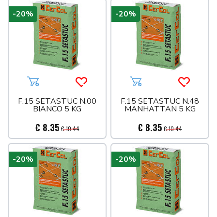
-20%
-20%
Aggiungi al carrello
Acquista più tardi
Aggiungi al carrello
Acquista 
F.15 SETASTUC N.00
F.15 SETASTUC N.48
BIANCO 5 KG
MANHATTAN 5 KG
€ 8.35
€ 8.35
€ 10.44
€ 10.44
-20%
-20%