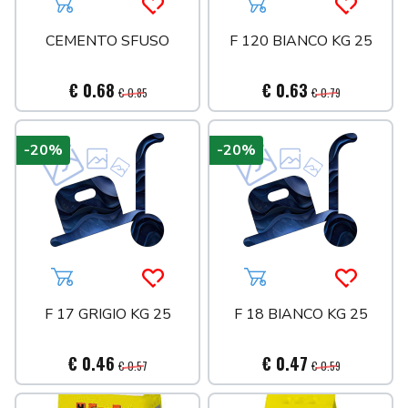
Aggiungi al carrello
Acquista più tardi
Aggiungi al carrello
Acquista 
CEMENTO SFUSO
F 120 BIANCO KG 25
€ 0.68
€ 0.63
€ 0.85
€ 0.79
-20%
-20%
Aggiungi al carrello
Acquista più tardi
Aggiungi al carrello
Acquista 
F 17 GRIGIO KG 25
F 18 BIANCO KG 25
€ 0.46
€ 0.47
€ 0.57
€ 0.59