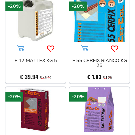
-20%
-20%
Aggiungi al carrello
Acquista più tardi
Aggiungi al carrello
Acquista 
F 42 MALTEX KG 5
F 55 CERFIX BIANCO KG
25
€ 39.94
€ 1.03
€ 49.92
€ 1.29
-20%
-20%