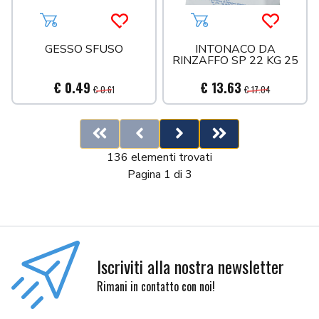
Aggiungi al carrello
Acquista più tardi
Aggiungi al carrello
Acquista 
GESSO SFUSO
INTONACO DA
RINZAFFO SP 22 KG 25
€ 0.49
€ 13.63
€ 0.61
€ 17.04
First
Previous
Next
Last
136 elementi trovati
Pagina 1 di 3
Iscriviti alla nostra newsletter
Rimani in contatto con noi!