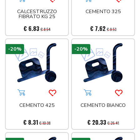
Aggiungi al carrello
Acquista più tardi
Aggiungi al carrello
Acquista 
CALCESTRUZZO
CEMENTO 325
FIBRATO KG 25
€ 6.83
€ 7.62
€ 8.54
€ 9.53
-20%
-20%
Aggiungi al carrello
Acquista più tardi
Aggiungi al carrello
Acquista 
CEMENTO 425
CEMENTO BIANCO
€ 8.31
€ 20.33
€ 10.38
€ 25.41