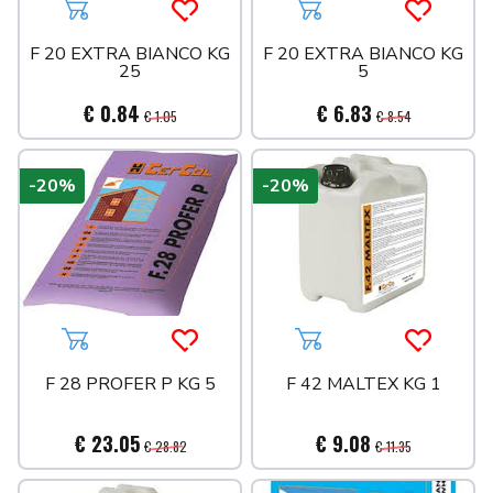
Aggiungi al carrello
Acquista più tardi
Aggiungi al carrello
Acquista 
F 20 EXTRA BIANCO KG
F 20 EXTRA BIANCO KG
25
5
€ 0.84
€ 6.83
€ 1.05
€ 8.54
-20%
-20%
Aggiungi al carrello
Acquista più tardi
Aggiungi al carrello
Acquista 
F 28 PROFER P KG 5
F 42 MALTEX KG 1
€ 23.05
€ 9.08
€ 28.82
€ 11.35