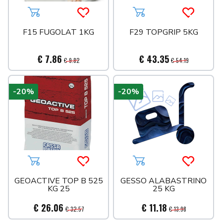
Aggiungi al carrello
Acquista più tardi
Aggiungi al carrello
Acquista 
F15 FUGOLAT 1KG
F29 TOPGRIP 5KG
€ 7.86
€ 43.35
€ 9.82
€ 54.19
-20%
-20%
Aggiungi al carrello
Acquista più tardi
Aggiungi al carrello
Acquista 
GEOACTIVE TOP B 525
GESSO ALABASTRINO
KG 25
25 KG
€ 26.06
€ 11.18
€ 32.57
€ 13.98