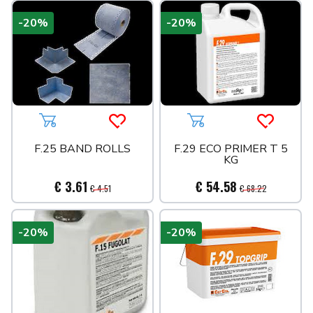
-20%
-20%
Aggiungi al carrello
Acquista più tardi
Aggiungi al carrello
Acquista 
F.25 BAND ROLLS
F.29 ECO PRIMER T 5
KG
€ 3.61
€ 54.58
€ 4.51
€ 68.22
-20%
-20%