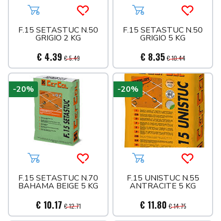
Aggiungi al carrello
Acquista più tardi
Aggiungi al carrello
Acquista 
F.15 SETASTUC N.50
F.15 SETASTUC N.50
GRIGIO 2 KG
GRIGIO 5 KG
€ 4.39
€ 8.35
€ 5.49
€ 10.44
-20%
-20%
Aggiungi al carrello
Acquista più tardi
Aggiungi al carrello
Acquista 
F.15 SETASTUC N.70
F.15 UNISTUC N.55
BAHAMA BEIGE 5 KG
ANTRACITE 5 KG
€ 10.17
€ 11.80
€ 12.71
€ 14.75