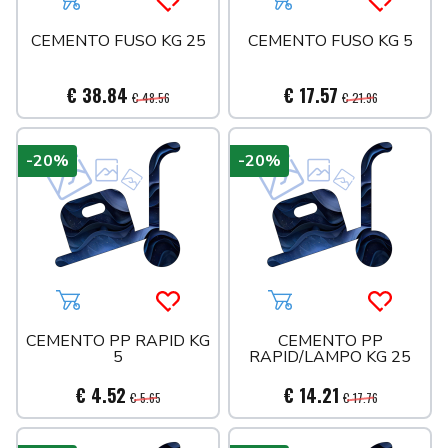
Aggiungi al carrello
Acquista più tardi
Aggiungi al carrello
Acquista 
CEMENTO FUSO KG 25
CEMENTO FUSO KG 5
€ 38.84
€ 17.57
€ 48.56
€ 21.96
-20%
-20%
Aggiungi al carrello
Acquista più tardi
Aggiungi al carrello
Acquista 
CEMENTO PP RAPID KG
CEMENTO PP
5
RAPID/LAMPO KG 25
€ 4.52
€ 14.21
€ 5.65
€ 17.76