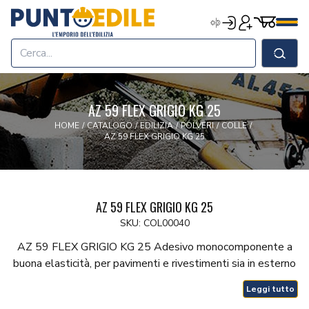
Edilizia Punto Edile
Carrell
Accedi
Registrati
Men
Home
Shop
Cerca
Chi Siamo
Termini & Condizioni
AZ 59 FLEX GRIGIO KG 25
Contatti
HOME
/
CATALOGO
/
EDILIZIA
/
POLVERI
/
COLLE
/
AZ 59 FLEX GRIGIO KG 25
AZ 59 FLEX GRIGIO KG 25
SKU: COL00040
AZ 59 FLEX GRIGIO KG 25 Adesivo monocomponente a
buona elasticità, per pavimenti e rivestimenti sia in esterno
che interno
Leggi tutto