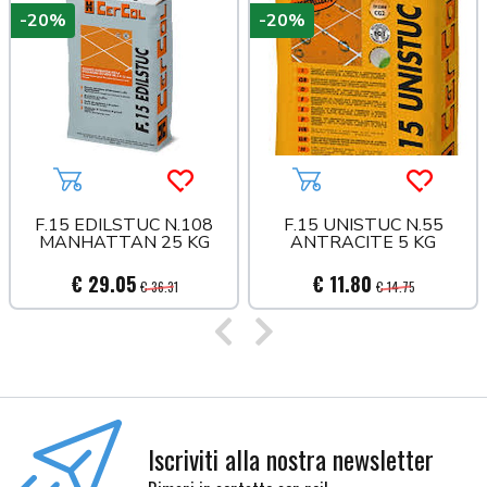
-20%
-20%
a più tardi
Aggiungi al carrello
Acquista più tardi
Aggiungi al carrello
Acquista
F.15 EDILSTUC N.108
F.15 UNISTUC N.55
MANHATTAN 25 KG
ANTRACITE 5 KG
€ 29.05
€ 11.80
€ 36.31
€ 14.75
Precedente
Successivo
Iscriviti alla nostra newsletter