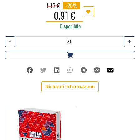
1.13 €
-20%
0.91 €
Aggiungi ai preferiti
Disponibile
-
+
Facebook
Twitter
Linkedin
Whatsapp
Telegram
Facebook Me
Mail
Richiedi Informazioni