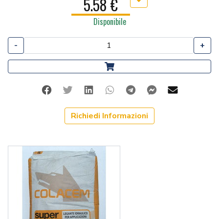
5.58 €
Aggiungi ai preferiti
Disponibile
-
+
Facebook
Twitter
Linkedin
Whatsapp
Telegram
Facebook Me
Mail
Richiedi Informazioni