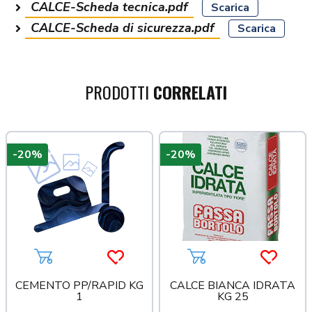
CALCE-Scheda tecnica.pdf
Scarica
CALCE-Scheda di sicurezza.pdf
Scarica
PRODOTTI
CORRELATI
-20%
-20%
a più tardi
Aggiungi al carrello
Acquista più tardi
Aggiungi al carrello
Acquista
CEMENTO PP/RAPID KG
CALCE BIANCA IDRATA
1
KG 25