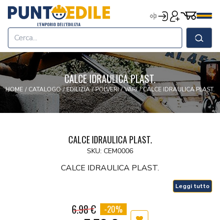
Edilizia Punto Edile
Carrell
Accedi
Registrati
Men
Home
Shop
Cerca
Chi Siamo
Termini & Condizioni
CALCE IDRAULICA PLAST.
Contatti
HOME
/
CATALOGO
/
EDILIZIA
/
POLVERI
/
VARI
/
CALCE IDRAULICA PLAST.
CALCE IDRAULICA PLAST.
SKU: CEM0006
CALCE IDRAULICA PLAST.
Leggi tutto
6.98 €
-20%