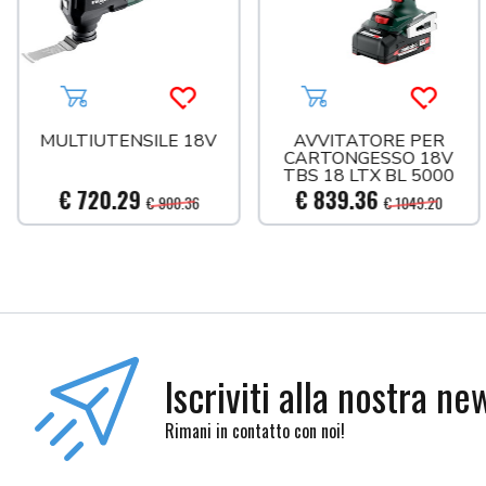
Aggiungi al carrello
Acquista più tardi
Aggiungi al carrello
Acquist
MULTIUTENSILE 18V
AVVITATORE PER
CARTONGESSO 18V
TBS 18 LTX BL 5000
€ 720.29
€ 839.36
€ 900.36
€ 1049.20
Iscriviti alla nostra ne
Rimani in contatto con noi!