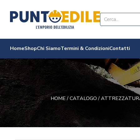
Edilizia Punto Edi
Home
Shop
Chi Siamo
Termini & Condizioni
Contatti
HOME
/
CATALOGO
/
ATTREZZATUR