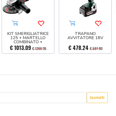
 più tardi
Aggiungi al carrello
Acquista più tardi
Aggiungi al carrello
Acquista 
KIT SMERIGLIATRICE
TRAPANO
125 + MARTELLO
AVVITATORE 18V
COMBINATO +
TRAPANO 18V
€ 1013.09
€ 478.24
€ 1266.36
€ 597.80
Iscriviti