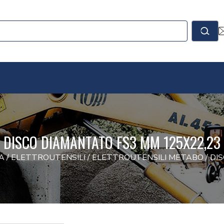
le
Cerc
DISCO DIAMANTATO FS3 MM 125X22,23
A
/
ELETTROUTENSILI
/
ELETTROUTENSILI METABO
/
DI