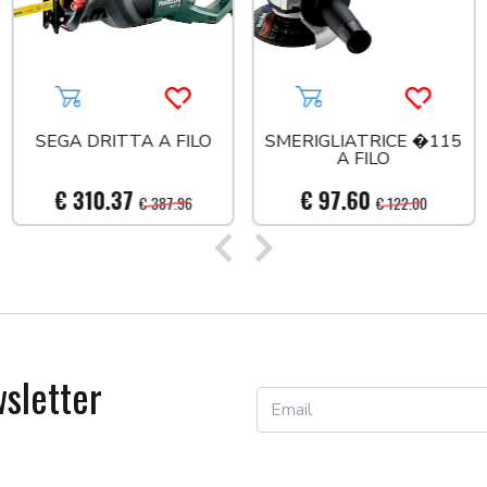
a più tardi
Aggiungi al carrello
Acquista più tardi
Aggiungi al carrello
Acquista
SEGA DRITTA A FILO
SMERIGLIATRICE �115
A FILO
€ 310.37
€ 97.60
€ 387.96
€ 122.00
Precedente
Successivo
wsletter