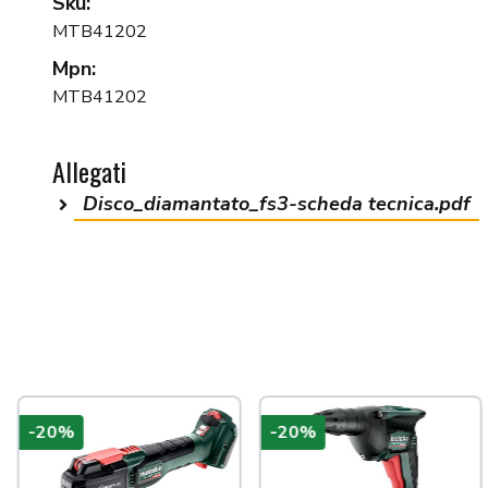
Sku:
MTB41202
Mpn:
MTB41202
Allegati
Disco_diamantato_fs3-scheda tecnica.pdf
a più tardi
-20%
-20%