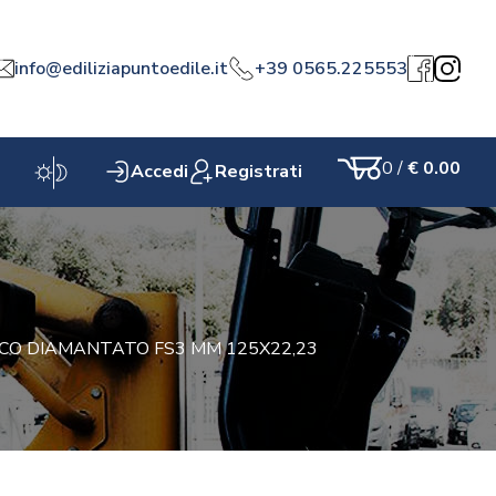
info@ediliziapuntoedile.it
+39 0565.225553
a
Facebook
Instagr
0
/
€ 0.00
Accedi
Registrati
Carrello
SCO DIAMANTATO FS3 MM 125X22,23