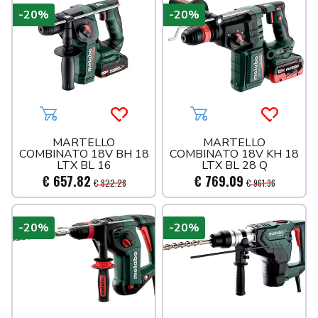
-20%
-20%
Aggiungi al carrello
Acquista più tardi
Aggiungi al carrello
Acquista 
MARTELLO
MARTELLO
COMBINATO 18V BH 18
COMBINATO 18V KH 18
LTX BL 16
LTX BL 28 Q
€ 657.82
€ 769.09
€ 822.28
€ 961.36
-20%
-20%