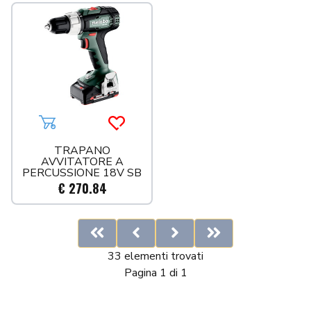
Aggiungi al carrello
Acquista più tardi
TRAPANO
AVVITATORE A
PERCUSSIONE 18V SB
18 L
€ 270.84
First
Previous
Next
Last
33 elementi trovati
Pagina 1 di 1