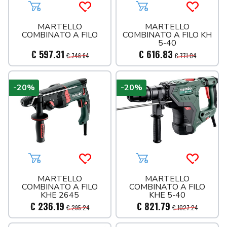
Aggiungi al carrello
Acquista più tardi
Aggiungi al carrello
Acquista 
MARTELLO
MARTELLO
COMBINATO A FILO
COMBINATO A FILO KH
5-40
€ 597.31
€ 616.83
€ 746.64
€ 771.04
-20%
-20%
Aggiungi al carrello
Acquista più tardi
Aggiungi al carrello
Acquista 
MARTELLO
MARTELLO
COMBINATO A FILO
COMBINATO A FILO
KHE 2645
KHE 5-40
€ 236.19
€ 821.79
€ 295.24
€ 1027.24