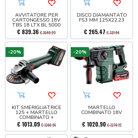
SANITARI
Aggiungi al carrello
Acquista più tardi
Aggiungi al carrello
Acquista 
SCARICO INNESTO
SEDILI
AVVITATORE PER
DISCO DIAMANTATO
CARTONGESSO 18V
FS3 MM 125X22,23
SCARICO PVC ARANCIO
TBS 18 LTX BL 5000
SCARICO PVC BIANCO
€ 839.36
€ 265.47
€ 1049.20
€ 331.84
SIFONI
SISTEMI DOCCIA
-20%
-20%
SPORTELLI
TECO
UTENSILERIA
VALVOLE
Aggiungi al carrello
Acquista più tardi
Aggiungi al carrello
Acquista 
KIT SMERIGLIATRICE
MARTELLO
125 + MARTELLO
COMBINATO 18V
COMBINATO +
TRAPANO 18V
€ 1013.09
€ 1020.90
€ 1266.36
€ 1276.12