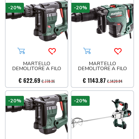
-20%
-20%
Aggiungi al carrello
Acquista più tardi
Aggiungi al carrello
Acquista 
MARTELLO
MARTELLO
DEMOLITORE A FILO
DEMOLITORE A FILO
€ 622.69
€ 1143.87
€ 778.36
€ 1429.84
-20%
-20%