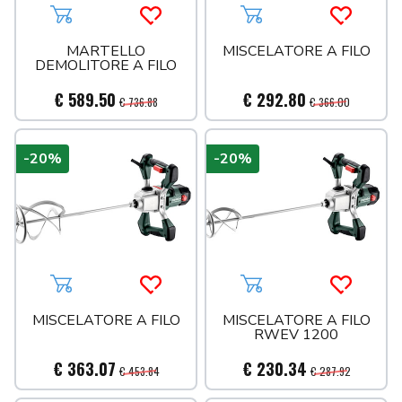
Aggiungi al carrello
Acquista più tardi
Aggiungi al carrello
Acquista 
MARTELLO
MISCELATORE A FILO
DEMOLITORE A FILO
€ 589.50
€ 292.80
€ 736.88
€ 366.00
-20%
-20%
Aggiungi al carrello
Acquista più tardi
Aggiungi al carrello
Acquista 
MISCELATORE A FILO
MISCELATORE A FILO
RWEV 1200
€ 363.07
€ 230.34
€ 453.84
€ 287.92