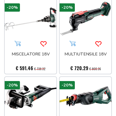
-20%
-20%
Aggiungi al carrello
Acquista più tardi
Aggiungi al carrello
Acquista 
MISCELATORE 18V
MULTIUTENSILE 18V
€ 591.46
€ 720.29
€ 739.32
€ 900.36
-20%
-20%