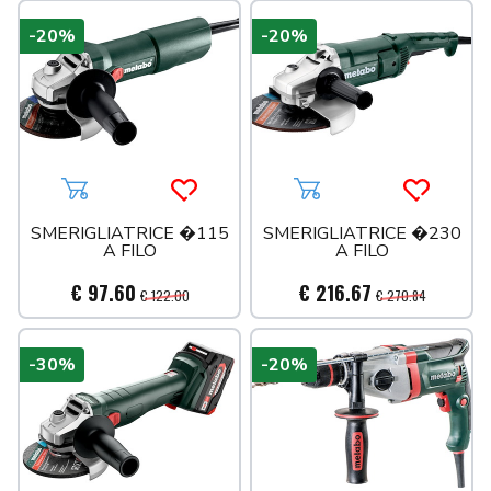
-20%
-20%
Aggiungi al carrello
Acquista più tardi
Aggiungi al carrello
Acquista 
SMERIGLIATRICE �115
SMERIGLIATRICE �230
A FILO
A FILO
€ 97.60
€ 216.67
€ 122.00
€ 270.84
-30%
-20%