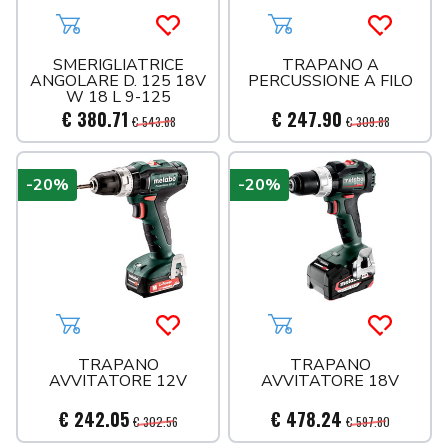
Aggiungi al carrello
Acquista più tardi
Aggiungi al carrello
Acquista 
SMERIGLIATRICE
TRAPANO A
ANGOLARE D. 125 18V
PERCUSSIONE A FILO
W 18 L 9-125
€ 380.71
€ 247.90
€ 543.88
€ 309.88
-20%
-20%
Aggiungi al carrello
Acquista più tardi
Aggiungi al carrello
Acquista 
TRAPANO
TRAPANO
AVVITATORE 12V
AVVITATORE 18V
€ 242.05
€ 478.24
€ 302.56
€ 597.80