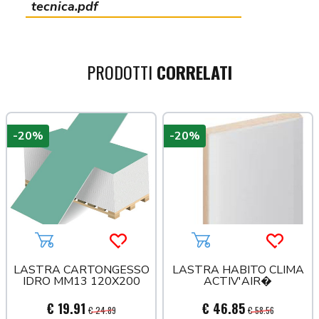
tecnica.pdf
PRODOTTI
CORRELATI
-20%
-20%
a più tardi
Aggiungi al carrello
Acquista più tardi
Aggiungi al carrello
Acquista
LASTRA CARTONGESSO
LASTRA HABITO CLIMA
IDRO MM13 120X200
ACTIV'AIR�
€ 19.91
€ 46.85
€ 24.89
€ 58.56