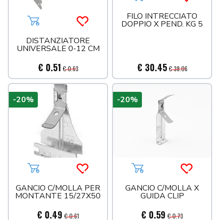
Aggiungi al carrello
Acquista 
GUARNIZIONI
FILO INTRECCIATO
DOPPIO X PEND. KG 5
Aggiungi al carrello
Acquista più tardi
IRRIGAZIONE
MISCELATORI
DISTANZIATORE
UNIVERSALE 0-12 CM
MULTISTRATO
€ 0.51
€ 30.45
PPR VERDE
MULTISTRATO ACQUA
€ 0.63
€ 38.06
PRODOTTI CHIMICI
MULTISTRATO GAS
RACCORDI OTTONE
-20%
-20%
RACCORDI OTTONE CROMATO
RACCORDI RAME
RACCORDI ZINCATI
RADIATORI ED ACCESSORI
RISCALDAMENTO ED ACCESSORI
Aggiungi al carrello
Acquista più tardi
Aggiungi al carrello
Acquista 
RUBINETTERIA
GANCIO C/MOLLA PER
GANCIO C/MOLLA X
SANITARI
MONTANTE 15/27X50
GUIDA CLIP
SCARICO INNESTO
SEDILI
€ 0.49
€ 0.59
€ 0.61
€ 0.73
SCARICO PVC ARANCIO