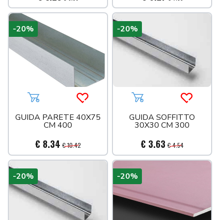
-20%
-20%
Aggiungi al carrello
Acquista più tardi
Aggiungi al carrello
Acquista 
GUIDA PARETE 40X75
GUIDA SOFFITTO
CM 400
30X30 CM 300
€ 8.34
€ 3.63
€ 10.42
€ 4.54
-20%
-20%