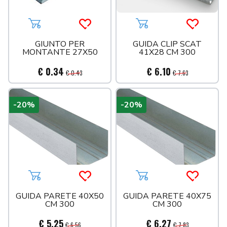
Aggiungi al carrello
Acquista più tardi
Aggiungi al carrello
Acquista 
GIUNTO PER
GUIDA CLIP SCAT
MONTANTE 27X50
41X28 CM 300
€ 0.34
€ 6.10
€ 0.43
€ 7.63
-20%
-20%
Aggiungi al carrello
Acquista più tardi
Aggiungi al carrello
Acquista 
GUIDA PARETE 40X50
GUIDA PARETE 40X75
CM 300
CM 300
€ 5.25
€ 6.27
€ 6.56
€ 7.83