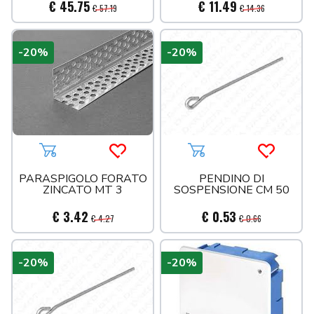
€ 45.75
€ 11.49
€ 57.19
€ 14.36
-20%
-20%
Aggiungi al carrello
Acquista più tardi
Aggiungi al carrello
Acquista 
PARASPIGOLO FORATO
PENDINO DI
ZINCATO MT 3
SOSPENSIONE CM 50
€ 3.42
€ 0.53
€ 4.27
€ 0.66
-20%
-20%