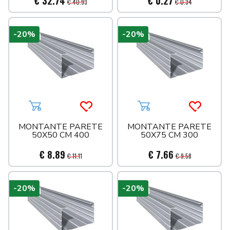
€ 32.74
€ 0.27
€ 40.93
€ 0.34
-20%
-20%
Aggiungi al carrello
Acquista più tardi
Aggiungi al carrello
Acquista 
MONTANTE PARETE
MONTANTE PARETE
50X50 CM 400
50X75 CM 300
€ 8.89
€ 7.66
€ 11.11
€ 9.58
-20%
-20%