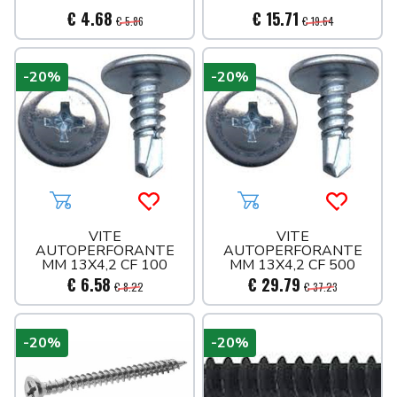
€ 4.68
€ 15.71
€ 5.86
€ 19.64
-20%
-20%
Aggiungi al carrello
Acquista più tardi
Aggiungi al carrello
Acquista 
VITE
VITE
AUTOPERFORANTE
AUTOPERFORANTE
MM 13X4,2 CF 100
MM 13X4,2 CF 500
€ 6.58
€ 29.79
€ 8.22
€ 37.23
-20%
-20%