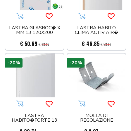
Aggiungi al carrello
Acquista più tardi
Aggiungi al carrello
Acquista 
LASTRA GLASROC� X
LASTRA HABITO
MM 13 120X200
CLIMA ACTIV'AIR�
€ 50.69
€ 46.85
€ 63.37
€ 58.56
-20%
-20%
Aggiungi al carrello
Acquista più tardi
Aggiungi al carrello
Acquista 
LASTRA
MOLLA DI
HABITO�FORTE 13
REGOLAZIONE