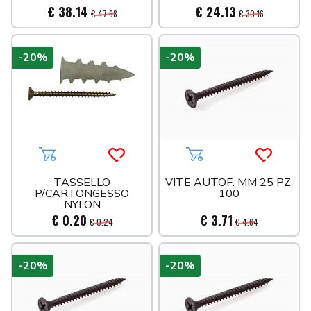
€ 38.14
€ 24.13
€ 47.68
€ 30.16
-20%
-20%
Aggiungi al carrello
Acquista più tardi
Aggiungi al carrello
Acquista 
TASSELLO
VITE AUTOF. MM 25 PZ.
P/CARTONGESSO
100
NYLON
€ 0.20
€ 3.71
€ 0.24
€ 4.64
-20%
-20%