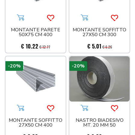
Aggiungi al carrello
Acquista più tardi
Aggiungi al carrello
Acquista 
MONTANTE PARETE
MONTANTE SOFFITTO
50X75 CM 400
27X50 CM 300
€ 10.22
€ 5.01
€ 12.77
€ 6.26
-20%
-20%
Aggiungi al carrello
Acquista più tardi
Aggiungi al carrello
Acquista 
MONTANTE SOFFITTO
NASTRO BIADESIVO
27X50 CM 400
MT. 20 MM 50