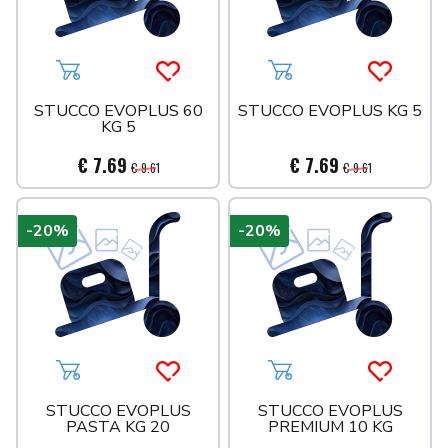
Aggiungi al carrello
Acquista più tardi
Aggiungi al carrello
Acquista 
STUCCO EVOPLUS 60
STUCCO EVOPLUS KG 5
KG 5
€ 7.69
€ 7.69
€ 9.61
€ 9.61
-20%
-20%
Aggiungi al carrello
Acquista più tardi
Aggiungi al carrello
Acquista 
STUCCO EVOPLUS
STUCCO EVOPLUS
PASTA KG 20
PREMIUM 10 KG