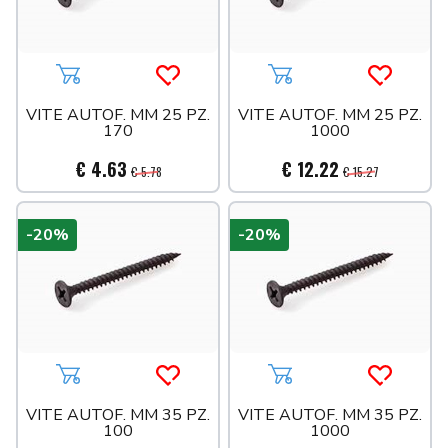
Aggiungi al carrello
Acquista più tardi
Aggiungi al carrello
Acquista 
VITE AUTOF. MM 25 PZ.
VITE AUTOF. MM 25 PZ.
170
1000
€ 4.63
€ 12.22
€ 5.78
€ 15.27
-20%
-20%
Aggiungi al carrello
Acquista più tardi
Aggiungi al carrello
Acquista 
VITE AUTOF. MM 35 PZ.
VITE AUTOF. MM 35 PZ.
100
1000