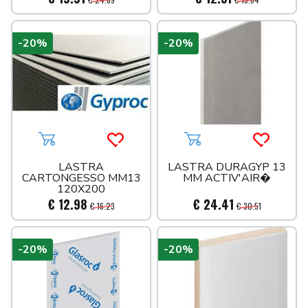
-20%
-20%
Aggiungi al carrello
Acquista più tardi
Aggiungi al carrello
Acquista 
LASTRA
LASTRA DURAGYP 13
CARTONGESSO MM13
MM ACTIV'AIR�
120X200
€ 12.98
€ 24.41
€ 16.23
€ 30.51
-20%
-20%