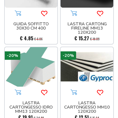
Aggiungi al carrello
Acquista più tardi
Aggiungi al carrello
Acquista 
GUIDA SOFFITTO
LASTRA CARTONG
30X30 CM 400
FIRELINE MM13
120X200
€ 4.85
€ 15.27
€ 6.06
€ 19.09
-20%
-20%
Aggiungi al carrello
Acquista più tardi
Aggiungi al carrello
Acquista 
LASTRA
LASTRA
CARTONGESSO IDRO
CARTONGESSO MM10
MM13 120X200
120X200
€ 19.91
€ 12.51
€ 24.89
€ 15.64