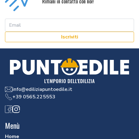
Rimani in contatto con noi!
Iscriviti
info@ediliziapuntoedile.it
+39 0565.225553
Facebook
Instagram
Menù
Home