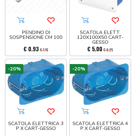
Aggiungi al carrello
Acquista più tardi
Aggiungi al carrello
Acquista 
PENDINO DI
SCATOLA ELETT.
SOSPENSIONE CM 100
120X100X50 CART-
GESSO
€ 0.93
€ 5.00
€ 1.16
€ 6.25
-20%
-20%
Aggiungi al carrello
Acquista più tardi
Aggiungi al carrello
Acquista 
SCATOLA ELETTRICA 3
SCATOLA ELETTRICA 4
P X CART-GESSO
P X CART-GESSO