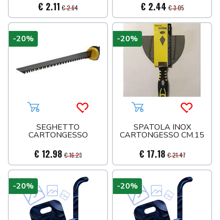
€ 2.11
€ 2.44
€ 2.64
€ 3.05
-20%
-20%
Aggiungi al carrello
Acquista più tardi
Aggiungi al carrello
Acquista 
SEGHETTO
SPATOLA INOX
CARTONGESSO
CARTONGESSO CM.15
€ 12.98
€ 17.18
€ 16.23
€ 21.47
-20%
-20%