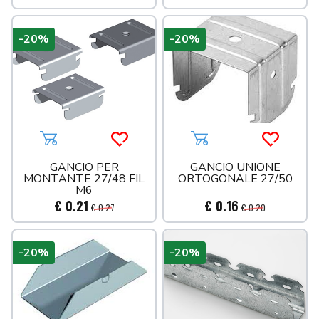
SCARICO PVC BIANCO
SIFONI
-20%
-20%
SISTEMI DOCCIA
SPORTELLI
TECO
UTENSILERIA
VALVOLE
Aggiungi al carrello
Acquista più tardi
Aggiungi al carrello
Acquista 
GANCIO PER
GANCIO UNIONE
MONTANTE 27/48 FIL
ORTOGONALE 27/50
M6
€ 0.21
€ 0.16
€ 0.27
€ 0.20
-20%
-20%