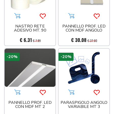
Aggiungi al carrello
Acquista più tardi
Aggiungi al carrello
Acquista 
NASTRO RETE
PANNELLO PROF. LED
ADESIVO MT. 90
CON MDF ANGOLO
€ 6.31
€ 30.08
€ 7.89
€ 37.60
-20%
-20%
Aggiungi al carrello
Acquista più tardi
Aggiungi al carrello
Acquista 
PANNELLO PROF. LED
PARASPIGOLO ANGOLO
CON MDF MT 2
VARIABILE MT 3