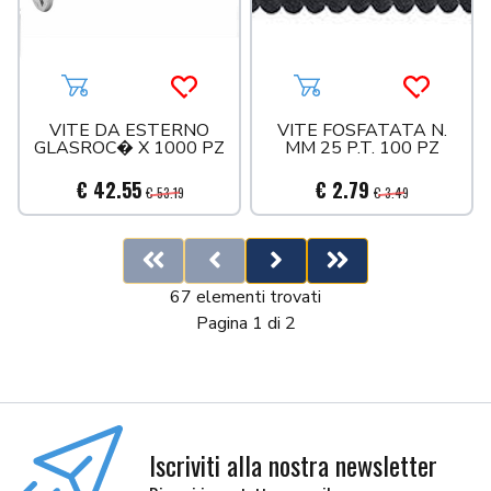
Aggiungi al carrello
Acquista più tardi
Aggiungi al carrello
Acquista 
VITE DA ESTERNO
VITE FOSFATATA N.
GLASROC� X 1000 PZ
MM 25 P.T. 100 PZ
€ 42.55
€ 2.79
€ 53.19
€ 3.49
First
Previous
Next
Last
67 elementi trovati
Pagina 1 di 2
Iscriviti alla nostra newsletter