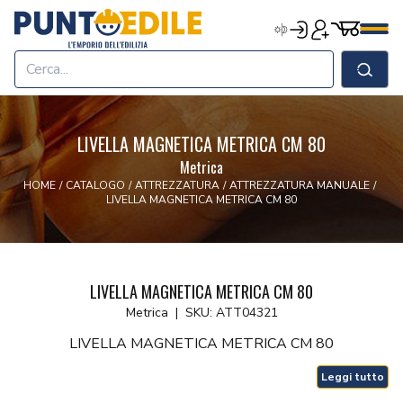
Edilizia Punto Edile
Carrell
Accedi
Registrati
Men
Home
Shop
Cerca
Chi Siamo
Termini & Condizioni
LIVELLA MAGNETICA METRICA CM 80
Contatti
Metrica
HOME
/
CATALOGO
/
ATTREZZATURA
/
ATTREZZATURA MANUALE
/
LIVELLA MAGNETICA METRICA CM 80
LIVELLA MAGNETICA METRICA CM 80
Metrica
|
SKU: ATT04321
LIVELLA MAGNETICA METRICA CM 80
Leggi tutto