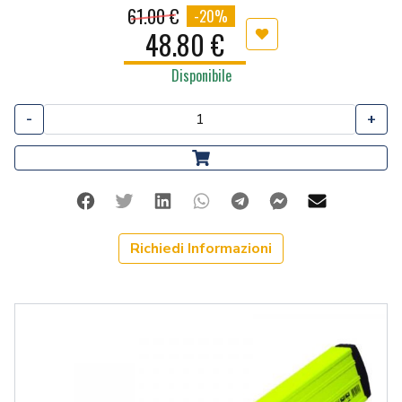
61.00 €
-20%
48.80 €
Aggiungi ai preferiti
Disponibile
-
+
Facebook
Twitter
Linkedin
Whatsapp
Telegram
Facebook Me
Mail
Richiedi Informazioni