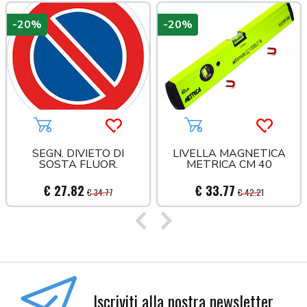
-20%
-20%
a più tardi
Aggiungi al carrello
Acquista più tardi
Aggiungi al carrello
Acquista
SEGN. DIVIETO DI
LIVELLA MAGNETICA
SOSTA FLUOR.
METRICA CM 40
€ 27.82
€ 33.77
€ 34.77
€ 42.21
Precedente
Successivo
Iscriviti alla nostra newsletter