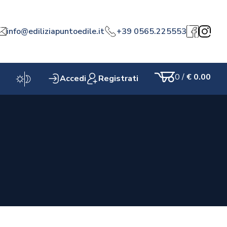
info@ediliziapuntoedile.it
+39 0565.225553
a
Facebook
Instagr
0
/
€ 0.00
Accedi
Registrati
Carrello