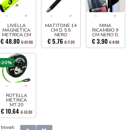
llo
 più tardi
Aggiungi al carrello
Acquista più tardi
Aggiungi al carrello
Acquista più tardi
Aggiungi al car
Acquis
LIVELLA
MATITONE 14
MINA
MAGNETICA
CM D. 5.5
RICAMBIO 9
METRICA CM
NERO
CM NERO D.
80
5.5 1PZ
€ 48.80
€ 5.76
€ 3.90
€ 61.00
€ 7.20
€ 4.88
-20%
llo
 più tardi
Aggiungi al carrello
Acquista più tardi
ROTELLA
METRICA
MT.20
€ 10.64
€ 13.30
trovati