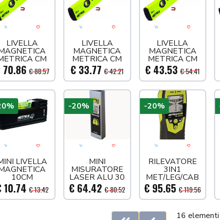
Aggiungi al carrello
Acquista più tardi
Aggiungi al carrello
Acquista più tardi
Aggiungi al carre
Acquista
LIVELLA
LIVELLA
LIVELLA
MAGNETICA
MAGNETICA
MAGNETICA
METRICA CM
METRICA CM
METRICA CM
150
40
60
 70.86
€ 33.77
€ 43.53
€ 88.57
€ 42.21
€ 54.41
20%
-20%
-20%
Aggiungi al carrello
Acquista più tardi
Aggiungi al carrello
Acquista più tardi
Aggiungi al carre
Acquista
MINI LIVELLA
MINI
RILEVATORE
MAGNETICA
MISURATORE
3IN1
10CM
LASER ALU 30
MET/LEG/CAB
 10.74
€ 64.42
€ 95.65
€ 13.42
€ 80.52
€ 119.56
16 elementi 