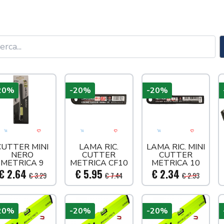
20%
-20%
-20%
Aggiungi al carrello
Acquista più tardi
Aggiungi al carrello
Acquista più tardi
Aggiungi al carre
Acquista
CUTTER MINI
LAMA RIC.
LAMA RIC. MINI
NERO
CUTTER
CUTTER
METRICA 9
METRICA CF10
METRICA 10
MM
PZ
PZ
€ 2.64
€ 5.95
€ 2.34
€ 3.29
€ 7.44
€ 2.93
20%
-20%
-20%