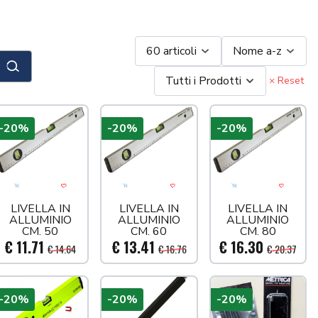
60 articoli
Nome a-z
Cerca
Tutti i Prodotti
× Reset
-20%
-20%
-20%
llo
 più tardi
Aggiungi al carrello
Acquista più tardi
Aggiungi al carrello
Acquista più tardi
Aggiungi al car
Acquis
LIVELLA IN
LIVELLA IN
LIVELLA IN
ALLUMINIO
ALLUMINIO
ALLUMINIO
CM. 50
CM. 60
CM. 80
€ 11.71
€ 13.41
€ 16.30
€ 14.64
€ 16.76
€ 20.37
-20%
-20%
-20%