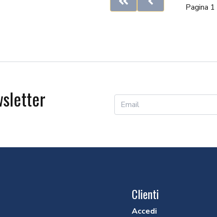
First
Previous
Pagina 1 
wsletter
Clienti
Accedi