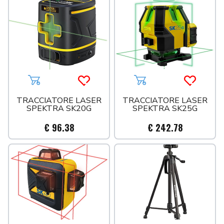
Aggiungi al carrello
Acquista più tardi
Aggiungi al carrello
Acquista 
TRACCIATORE LASER
TRACCIATORE LASER
SPEKTRA SK20G
SPEKTRA SK25G
€ 96.38
€ 242.78