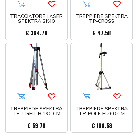
Aggiungi al carrello
Acquista più tardi
Aggiungi al carrello
Acquista 
TRACCIATORE LASER
TREPPIEDE SPEKTRA
SPEKTRA SK40
TP-CROSS
€ 364.78
€ 47.58
Aggiungi al carrello
Acquista più tardi
Aggiungi al carrello
Acquista 
TREPPIEDE SPEKTRA
TREPPIEDE SPEKTRA
TP-LIGHT H 190 CM
TP-POLE H 360 CM
€ 59.78
€ 108.58