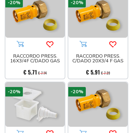
-20%
-20%
Aggiungi al carrello
Acquista più tardi
Aggiungi al carrello
Acquista 
RACCORDO PRESS.
RACCORDO PRESS.
16X3/4F C/DADO GAS
C/DADO 20X3/4 F GAS
€ 5.71
€ 5.91
€ 7.14
€ 7.39
-20%
-20%