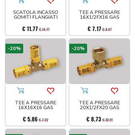
Aggiungi al carrello
Acquista più tardi
Aggiungi al carrello
Acquista 
SCATOLA INCASSO
TEE A PRESSARE
GOMITI FLANGIATI
16X1/2FX16 GAS
€ 11.77
€ 7.17
€ 14.71
€ 8.97
-20%
-20%
Aggiungi al carrello
Acquista più tardi
Aggiungi al carrello
Acquista 
TEE A PRESSARE
TEE A PRESSARE
16X16X16 GAS
20X1/2FX20 GAS
€ 5.86
€ 8.73
€ 7.32
€ 10.91