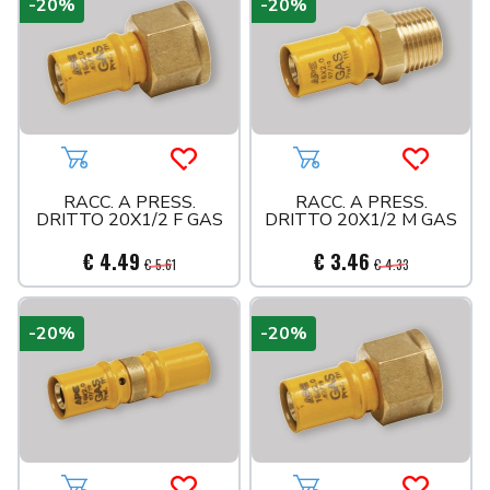
-20%
-20%
Aggiungi al carrello
Acquista più tardi
Aggiungi al carrello
Acquista 
RACC. A PRESS.
RACC. A PRESS.
DRITTO 20X1/2 F GAS
DRITTO 20X1/2 M GAS
€ 4.49
€ 3.46
€ 5.61
€ 4.33
-20%
-20%