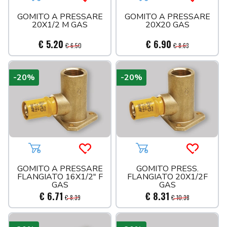
Aggiungi al carrello
Acquista più tardi
Aggiungi al carrello
Acquista 
TECO
GOMITO A PRESSARE
GOMITO A PRESSARE
20X1/2 M GAS
20X20 GAS
UTENSILERIA
VALVOLE
€ 5.20
€ 6.90
€ 6.50
€ 8.63
PITTURE
PROMO
IMPREGNANTI
-20%
-20%
PENNELLI
PITTURE DA ESTERNO
PITTURE DA INTERNO
RIVESTIMENTI
SMALTI
Aggiungi al carrello
Acquista più tardi
Aggiungi al carrello
Acquista 
TRATTAMENTI
GOMITO A PRESSARE
GOMITO PRESS.
FLANGIATO 16X1/2" F
FLANGIATO 20X1/2F
GAS
GAS
€ 6.71
€ 8.31
€ 8.39
€ 10.38