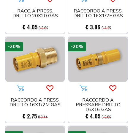
Aggiungi al carrello
Acquista più tardi
Aggiungi al carrello
Acquista 
RACC. A PRESS.
RACCORDO A PRESS.
DRITTO 20X20 GAS
DRITTO 16X1/2F GAS
€ 4.05
€ 3.96
€ 5.06
€ 4.95
-20%
-20%
Aggiungi al carrello
Acquista più tardi
Aggiungi al carrello
Acquista 
RACCORDO A PRESS.
RACCORDO A
DRITTO 16X1/2M GAS
PRESSARE DRITTO
16X16 GAS
€ 2.75
€ 4.05
€ 3.44
€ 5.06