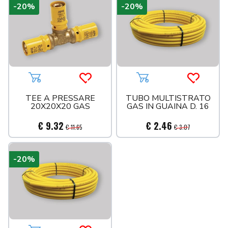
-20%
-20%
Aggiungi al carrello
Acquista più tardi
Aggiungi al carrello
Acquista 
TEE A PRESSARE
TUBO MULTISTRATO
20X20X20 GAS
GAS IN GUAINA D. 16
€ 9.32
€ 2.46
€ 11.65
€ 3.07
-20%