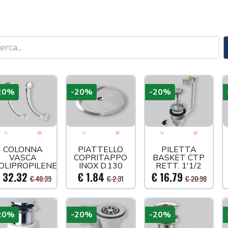
20%
-20%
-20%
Aggiungi al carrello
Acquista più tardi
Aggiungi al carrello
Acquista più tardi
Aggiungi al carre
Acquista
COLONNA
PIATTELLO
PILETTA
VASCA
COPRITAPPO
BASKET CTP
OLIPROPILENE
INOX D.130
RETT. 1'1/2
1'1/2
 32.32
€ 1.84
€ 16.79
€ 40.39
€ 2.31
€ 20.98
20%
-20%
-20%