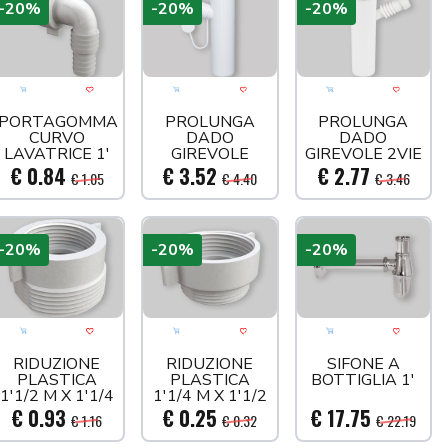
-20%
-20%
-20%
llo
 più tardi
Aggiungi al carrello
Acquista più tardi
Aggiungi al carrello
Acquista più tardi
Aggiungi al car
Acquis
PORTAGOMMA
PROLUNGA
PROLUNGA
CURVO
DADO
DADO
LAVATRICE 1'
GIREVOLE
GIREVOLE 2VIE
1VIA 1'1/2X40
1'1/2X40
€ 0.84
€ 3.52
€ 2.77
€ 1.05
€ 4.40
€ 3.46
-20%
-20%
-20%
llo
 più tardi
Aggiungi al carrello
Acquista più tardi
Aggiungi al carrello
Acquista più tardi
Aggiungi al car
Acquis
RIDUZIONE
RIDUZIONE
SIFONE A
PLASTICA
PLASTICA
BOTTIGLIA 1'
1'1/2 M X 1'1/4
1'1/4 M X 1'1/2
F
F
€ 0.93
€ 0.25
€ 17.75
€ 1.16
€ 0.32
€ 22.19