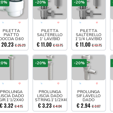
20%
-20%
-20%
Aggiungi al carrello
Acquista più tardi
Aggiungi al carrello
Acquista più tardi
Aggiungi al carre
Acquista
PILETTA
PILETTA
PILETTA
PIATTO
SALTERELLO
SALTERELLO
DOCCIA D.60
1' LAV/BID
1'1/4 LAV/BID
NAOS
 20.23
€ 11.00
€ 11.00
€ 25.29
€ 13.75
€ 13.75
20%
-20%
-20%
Aggiungi al carrello
Acquista più tardi
Aggiungi al carrello
Acquista più tardi
Aggiungi al carre
Acquista
PROLUNGA
PROLUNGA
PROLUNGA
LISCIA DADO
LISCIA DADO
SIF.LAVELLO
GIR.1'1/2X40
STRING.1'1/2X40
DADO
STRINGERE
€ 3.32
€ 3.23
€ 2.94
€ 4.15
€ 4.04
€ 3.67