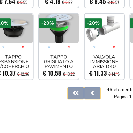
€ 7.64
€ 4.18
€ 8.45
€ 9.55
€ 5.22
€ 10.57
20%
-20%
-20%
Aggiungi al carrello
Acquista più tardi
Aggiungi al carrello
Acquista più tardi
Aggiungi al carre
Acquista
TAPPO
TAPPO
VALVOLA
ESPANSIONE
GRIGLIATO A
IMMISSIONE
C/COPERCHIO
PAVIMENTO
ARIA D.40
D.100
D.100
€ 10.37
€ 10.58
€ 11.33
€ 12.96
€ 13.22
€ 14.16
46 elementi 
First
Previous
Pagina 1 