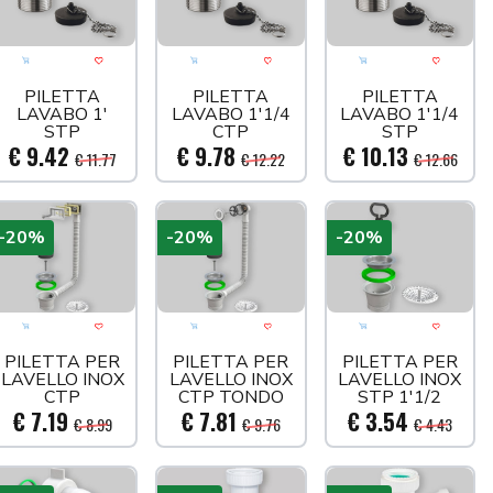
llo
 più tardi
Aggiungi al carrello
Acquista più tardi
Aggiungi al carrello
Acquista più tardi
Aggiungi al car
Acquis
PILETTA
PILETTA
PILETTA
LAVABO 1'
LAVABO 1'1/4
LAVABO 1'1/4
STP
CTP
STP
€ 9.42
€ 9.78
€ 10.13
€ 11.77
€ 12.22
€ 12.66
-20%
-20%
-20%
llo
 più tardi
Aggiungi al carrello
Acquista più tardi
Aggiungi al carrello
Acquista più tardi
Aggiungi al car
Acquis
PILETTA PER
PILETTA PER
PILETTA PER
LAVELLO INOX
LAVELLO INOX
LAVELLO INOX
CTP
CTP TONDO
STP 1'1/2
RETTANGOLARE
€ 7.19
€ 7.81
€ 3.54
€ 8.99
€ 9.76
€ 4.43