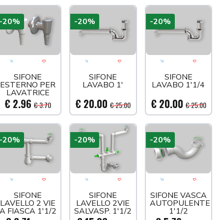
-20%
-20%
-20%
llo
 più tardi
Aggiungi al carrello
Acquista più tardi
Aggiungi al carrello
Acquista più tardi
Aggiungi al car
Acquis
SIFONE
SIFONE
SIFONE
ESTERNO PER
LAVABO 1'
LAVABO 1'1/4
LAVATRICE
€ 2.96
€ 20.00
€ 20.00
€ 3.70
€ 25.00
€ 25.00
-20%
-20%
-20%
llo
 più tardi
Aggiungi al carrello
Acquista più tardi
Aggiungi al carrello
Acquista più tardi
Aggiungi al car
Acquis
SIFONE
SIFONE
SIFONE VASCA
LAVELLO 2 VIE
LAVELLO 2VIE
AUTOPULENTE
A FIASCA 1'1/2
SALVASP. 1'1/2
1'1/2