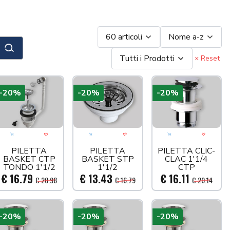
60 articoli
Nome a-z
Cerca
Tutti i Prodotti
× Reset
-20%
-20%
-20%
llo
 più tardi
Aggiungi al carrello
Acquista più tardi
Aggiungi al carrello
Acquista più tardi
Aggiungi al car
Acquis
PILETTA
PILETTA
PILETTA CLIC-
BASKET CTP
BASKET STP
CLAC 1'1/4
TONDO 1'1/2
1'1/2
CTP
€ 16.79
€ 13.43
€ 16.11
€ 20.98
€ 16.79
€ 20.14
-20%
-20%
-20%