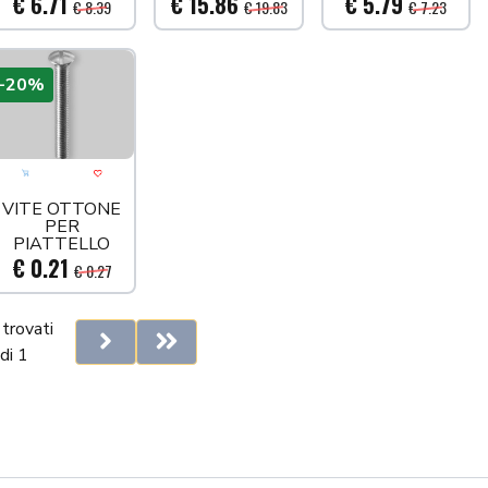
€ 6.71
€ 15.86
€ 5.79
€ 8.39
€ 19.83
€ 7.23
-20%
llo
 più tardi
Aggiungi al carrello
Acquista più tardi
VITE OTTONE
PER
PIATTELLO
MM30
€ 0.21
€ 0.27
trovati
Next
Last
di 1