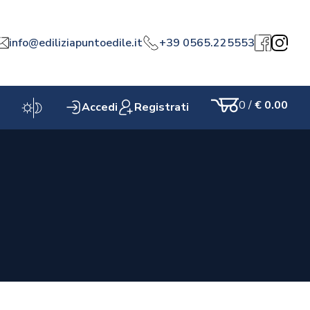
info@ediliziapuntoedile.it
+39 0565.225553
a
Facebook
Instagr
0
/
€ 0.00
Accedi
Registrati
Carrello