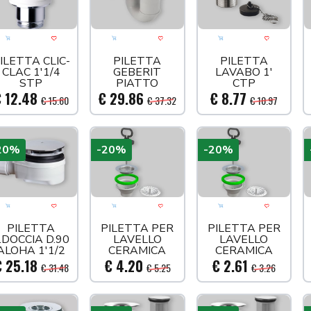
Aggiungi al carrello
Acquista più tardi
Aggiungi al carrello
Acquista più tardi
Aggiungi al carre
Acquista
ILETTA CLIC-
PILETTA
PILETTA
CLAC 1'1/4
GEBERIT
LAVABO 1'
STP
PIATTO
CTP
DOCCIA D.60
 12.48
€ 29.86
€ 8.77
€ 15.60
€ 37.32
€ 10.97
20%
-20%
-20%
Aggiungi al carrello
Acquista più tardi
Aggiungi al carrello
Acquista più tardi
Aggiungi al carre
Acquista
PILETTA
PILETTA PER
PILETTA PER
.DOCCIA D.90
LAVELLO
LAVELLO
ALOHA 1'1/2
CERAMICA
CERAMICA
1'1/2
1'1/4
 25.18
€ 4.20
€ 2.61
€ 31.48
€ 5.25
€ 3.26