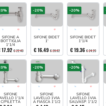
20%
-20%
-20%
Aggiungi al carrello
Acquista più tardi
Aggiungi al carrello
Acquista più tardi
Aggiungi al carre
Acquista
SIFONE A
SIFONE BIDET
SIFONE BIDET
BOTTIGLIA
1'
1'1/4
1'1/4
 17.92
€ 16.49
€ 19.36
€ 22.40
€ 20.62
€ 24.20
20%
-20%
-20%
Aggiungi al carrello
Acquista più tardi
Aggiungi al carrello
Acquista più tardi
Aggiungi al carre
Acquista
SIFONE
SIFONE
SIFONE
AVELLO 1'1/4
LAVELLO 1VIA
LAVELLO 1VIA
C/PILETTA
A FIASCA 1'1/2
SALVASP. 1'1/2