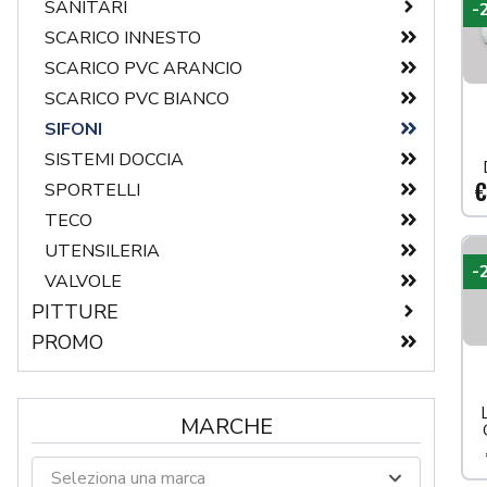
SANITARI
-
SCARICO INNESTO
SEDILI
SCARICO PVC ARANCIO
SCARICO PVC BIANCO
SIFONI
SISTEMI DOCCIA
€
SPORTELLI
TECO
UTENSILERIA
-
VALVOLE
PITTURE
PROMO
IMPREGNANTI
PENNELLI
PITTURE DA ESTERNO
MARCHE
PITTURE DA INTERNO
RIVESTIMENTI
Seleziona una marca