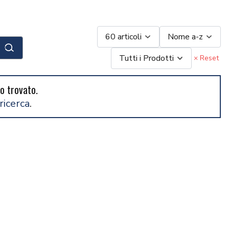
60 articoli
Nome a-z
Cerca
Tutti i Prodotti
× Reset
o trovato.
ricerca
.