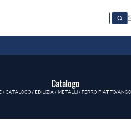
le
Cerc
Catalogo
E
/
CATALOGO
/
EDILIZIA
/
METALLI
/
FERRO PIATTO/ANG