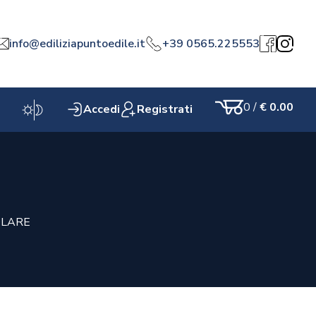
info@ediliziapuntoedile.it
+39 0565.225553
a
Facebook
Instagr
0
/
€ 0.00
Accedi
Registrati
Carrello
OLARE