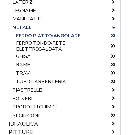
LATERIZI
LEGNAME
ARCHITRAVI
MANUFATTI
FORATI
CONTROTELAI
METALLI
TAVELLE/TAVELLONI
MORALI E LISTELLI
BLOCCHI/VARI
TEGOLE
TAVOLE/PANNELLI
CANNE FUMARIE
FERRO PIATTO/ANGOLARE
FERRO TONDO/RETE
CEMENTO CELLULARE
ELETTROSALDATA
LASTRE
GHISA
POZZINI
RAME
TUFO
TRAVI
TUBO CARPENTERIA
PIASTRELLE
POLVERI
GRES PORCELLANATO
PRODOTTI CHIMICI
PIETRA NATURALE
ADDITIVI/RINFORZI STRUTTURALI
RECINZIONI
PROFILI
COLLE
GUAINE A ROTOLO
IDRAULICA
VETROMATTONE
PREMISCELATI
IMPERMEABILIZZANTI
PITTURE
BATTERIE CASSETTE
PRODOTTI TECNICI
SCHIUME