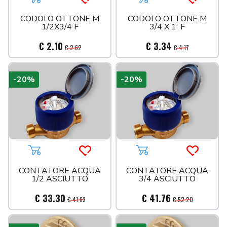
Aggiungi al carrello
Acquista più tardi
Aggiungi al carrello
Acquista 
CODOLO OTTONE M
CODOLO OTTONE M
1/2X3/4 F
3/4 X 1' F
€ 2.10
€ 3.34
€ 2.62
€ 4.17
-20%
-20%
Aggiungi al carrello
Acquista più tardi
Aggiungi al carrello
Acquista 
CONTATORE ACQUA
CONTATORE ACQUA
1/2 ASCIUTTO
3/4 ASCIUTTO
€ 33.30
€ 41.76
€ 41.63
€ 52.20