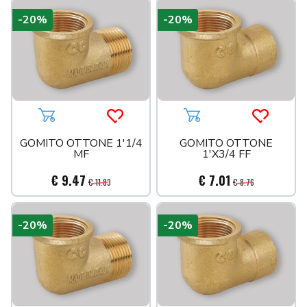
-20%
-20%
Aggiungi al carrello
Acquista più tardi
Aggiungi al carrello
Acquista 
GOMITO OTTONE 1'1/4
GOMITO OTTONE
MF
1'X3/4 FF
€ 9.47
€ 7.01
€ 11.83
€ 8.76
-20%
-20%