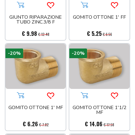
Aggiungi al carrello
Acquista più tardi
Aggiungi al carrello
Acquista 
GIUNTO RIPARAZIONE
GOMITO OTTONE 1' FF
TUBO ZINC.3/8 F
€ 9.98
€ 5.25
€ 12.48
€ 6.56
-20%
-20%
Aggiungi al carrello
Acquista più tardi
Aggiungi al carrello
Acquista 
GOMITO OTTONE 1' MF
GOMITO OTTONE 1'1/2
MF
€ 6.26
€ 14.06
€ 7.82
€ 17.58