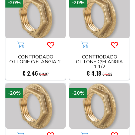
-20%
-20%
Aggiungi al carrello
Acquista più tardi
Aggiungi al carrello
Acquista 
CONTRODADO
CONTRODADO
OTTONE C/FLANGIA 1'
OTTONE C/FLANGIA
1'1/2
€ 2.46
€ 4.18
€ 3.07
€ 5.22
-20%
-20%