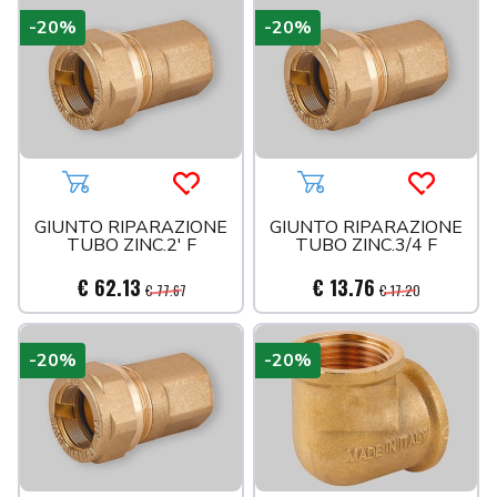
-20%
-20%
Aggiungi al carrello
Acquista più tardi
Aggiungi al carrello
Acquista 
GIUNTO RIPARAZIONE
GIUNTO RIPARAZIONE
TUBO ZINC.2' F
TUBO ZINC.3/4 F
€ 62.13
€ 13.76
€ 77.67
€ 17.20
-20%
-20%