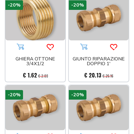
-20%
-20%
Aggiungi al carrello
Acquista più tardi
Aggiungi al carrello
Acquista 
GHIERA OTTONE
GIUNTO RIPARAZIONE
3/4X1/2
DOPPIO 1'
€ 1.62
€ 20.13
€ 2.03
€ 25.16
-20%
-20%