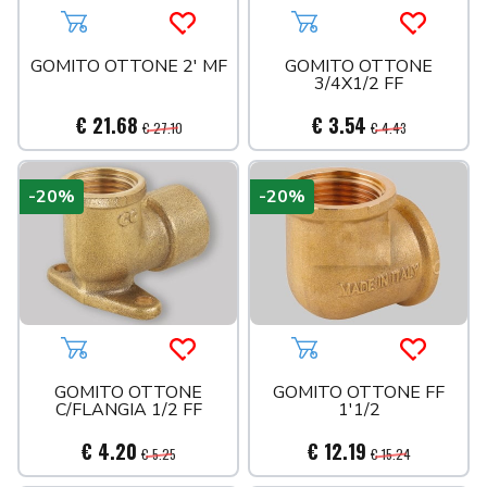
Aggiungi al carrello
Acquista più tardi
Aggiungi al carrello
Acquista 
GOMITO OTTONE 2' MF
GOMITO OTTONE
3/4X1/2 FF
€ 21.68
€ 3.54
€ 27.10
€ 4.43
-20%
-20%
Aggiungi al carrello
Acquista più tardi
Aggiungi al carrello
Acquista 
GOMITO OTTONE
GOMITO OTTONE FF
C/FLANGIA 1/2 FF
1'1/2
€ 4.20
€ 12.19
€ 5.25
€ 15.24