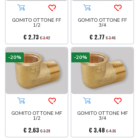
Aggiungi al carrello
Acquista più tardi
Aggiungi al carrello
Acquista 
GOMITO OTTONE FF
GOMITO OTTONE FF
1/2
3/4
€ 2.73
€ 2.77
€ 3.42
€ 3.46
-20%
-20%
Aggiungi al carrello
Acquista più tardi
Aggiungi al carrello
Acquista 
GOMITO OTTONE MF
GOMITO OTTONE MF
1/2
3/4
€ 2.63
€ 3.48
€ 3.28
€ 4.36