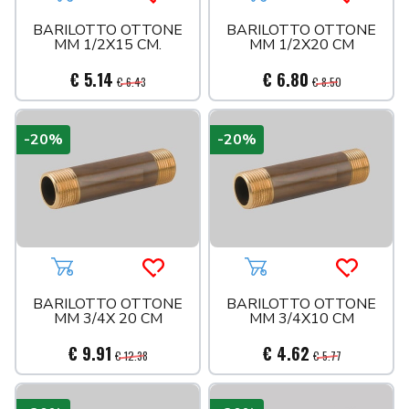
Aggiungi al carrello
Acquista più tardi
Aggiungi al carrello
Acquista 
VALVOLE
BARILOTTO OTTONE
BARILOTTO OTTONE
MM 1/2X15 CM.
MM 1/2X20 CM
PITTURE
PROMO
IMPREGNANTI
€ 5.14
€ 6.80
€ 6.43
€ 8.50
PENNELLI
PITTURE DA ESTERNO
-20%
-20%
PITTURE DA INTERNO
RIVESTIMENTI
SMALTI
TRATTAMENTI
Aggiungi al carrello
Acquista più tardi
Aggiungi al carrello
Acquista 
BARILOTTO OTTONE
BARILOTTO OTTONE
MM 3/4X 20 CM
MM 3/4X10 CM
€ 9.91
€ 4.62
€ 12.38
€ 5.77