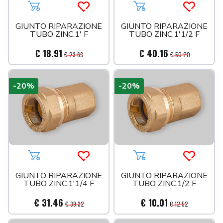
Aggiungi al carrello
Acquista più tardi
Aggiungi al carrello
Acquista 
GIUNTO RIPARAZIONE
GIUNTO RIPARAZIONE
TUBO ZINC.1' F
TUBO ZINC.1'1/2 F
€ 18.91
€ 40.16
€ 23.63
€ 50.20
-20%
-20%
Aggiungi al carrello
Acquista più tardi
Aggiungi al carrello
Acquista 
GIUNTO RIPARAZIONE
GIUNTO RIPARAZIONE
TUBO ZINC.1'1/4 F
TUBO ZINC.1/2 F
€ 31.46
€ 10.01
€ 39.32
€ 12.52