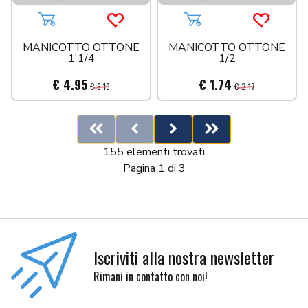
Aggiungi al carrello
Acquista più tardi
Aggiungi al carrello
Acquista 
MANICOTTO OTTONE
MANICOTTO OTTONE
1'1/4
1/2
€ 4.95
€ 1.74
€ 6.19
€ 2.17
First
Previous
Next
Last
155 elementi trovati
Pagina 1 di 3
Iscriviti alla nostra newsletter
Rimani in contatto con noi!