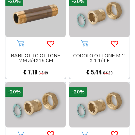
-20%
-20%
Aggiungi al carrello
Acquista più tardi
Aggiungi al carrello
Acquista 
BARILOTTO OTTONE
CODOLO OTTONE M 1'
MM 3/4X15 CM
X 1'1/4 F
€ 7.19
€ 5.44
€ 8.99
€ 6.80
-20%
-20%