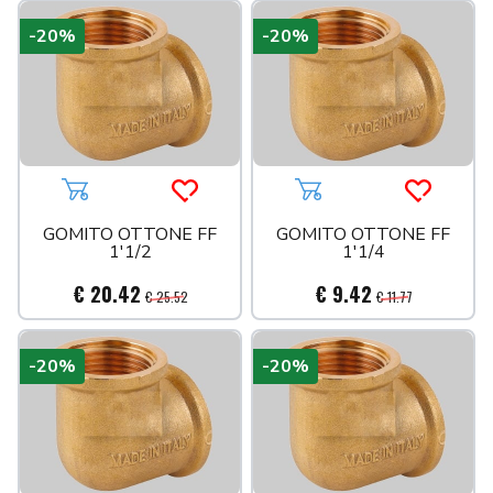
-20%
-20%
Aggiungi al carrello
Acquista più tardi
Aggiungi al carrello
Acquista 
GOMITO OTTONE FF
GOMITO OTTONE FF
1'1/2
1'1/4
€ 20.42
€ 9.42
€ 25.52
€ 11.77
-20%
-20%