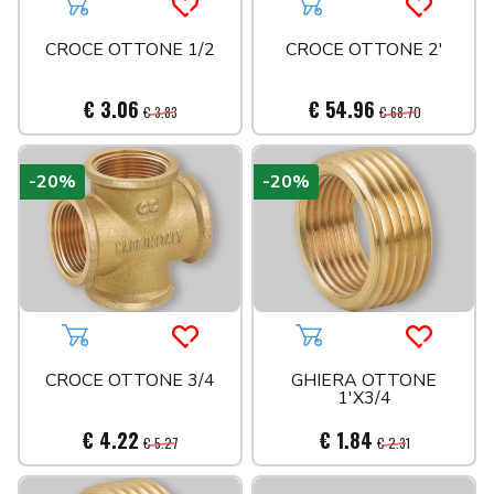
Aggiungi al carrello
Acquista più tardi
Aggiungi al carrello
Acquista 
CROCE OTTONE 1/2
CROCE OTTONE 2'
€ 3.06
€ 54.96
€ 3.83
€ 68.70
-20%
-20%
Aggiungi al carrello
Acquista più tardi
Aggiungi al carrello
Acquista 
CROCE OTTONE 3/4
GHIERA OTTONE
1'X3/4
€ 4.22
€ 1.84
€ 5.27
€ 2.31