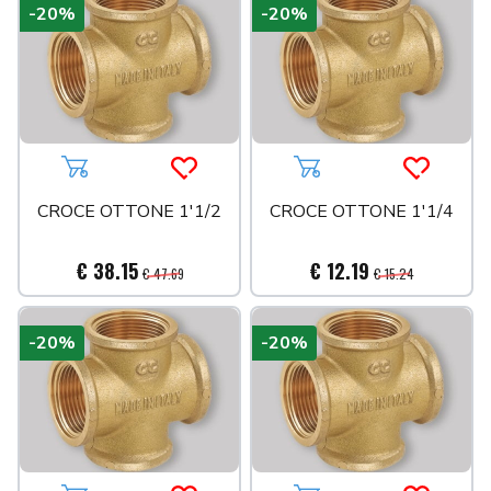
-20%
-20%
Aggiungi al carrello
Acquista più tardi
Aggiungi al carrello
Acquista 
CROCE OTTONE 1'1/2
CROCE OTTONE 1'1/4
€ 38.15
€ 12.19
€ 47.69
€ 15.24
-20%
-20%