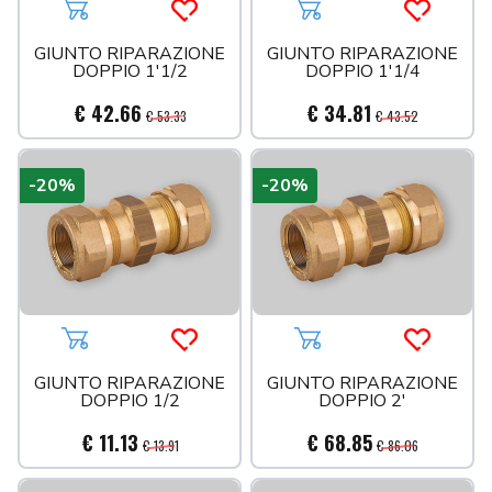
Aggiungi al carrello
Acquista più tardi
Aggiungi al carrello
Acquista 
GIUNTO RIPARAZIONE
GIUNTO RIPARAZIONE
DOPPIO 1'1/2
DOPPIO 1'1/4
€ 42.66
€ 34.81
€ 53.33
€ 43.52
-20%
-20%
Aggiungi al carrello
Acquista più tardi
Aggiungi al carrello
Acquista 
GIUNTO RIPARAZIONE
GIUNTO RIPARAZIONE
DOPPIO 1/2
DOPPIO 2'
€ 11.13
€ 68.85
€ 13.91
€ 86.06