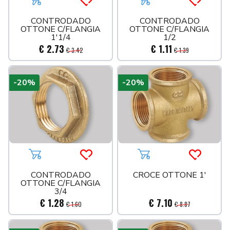
Aggiungi al carrello
Acquista più tardi
Aggiungi al carrello
Acquista 
CONTRODADO
CONTRODADO
OTTONE C/FLANGIA
OTTONE C/FLANGIA
1'1/4
1/2
€ 2.73
€ 1.11
€ 3.42
€ 1.39
-20%
-20%
Aggiungi al carrello
Acquista più tardi
Aggiungi al carrello
Acquista 
CONTRODADO
CROCE OTTONE 1'
OTTONE C/FLANGIA
3/4
€ 1.28
€ 7.10
€ 1.60
€ 8.87