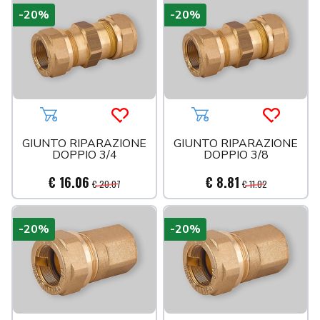
-20%
-20%
Aggiungi al carrello
Acquista più tardi
Aggiungi al carrello
Acquista 
GIUNTO RIPARAZIONE
GIUNTO RIPARAZIONE
DOPPIO 3/4
DOPPIO 3/8
€ 16.06
€ 8.81
€ 20.07
€ 11.02
-20%
-20%