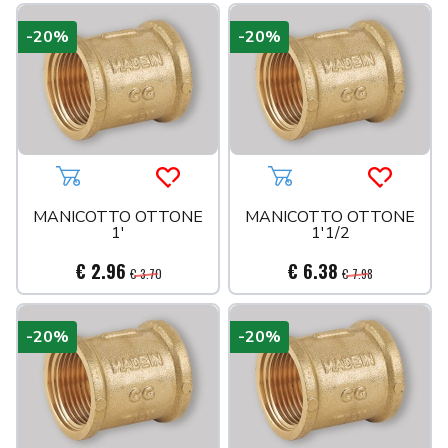
-20%
-20%
Aggiungi al carrello
Acquista più tardi
Aggiungi al carrello
Acquista 
MANICOTTO OTTONE
MANICOTTO OTTONE
1'
1'1/2
€ 2.96
€ 6.38
€ 3.70
€ 7.98
-20%
-20%