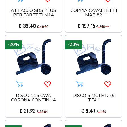
Aggiungi al carrello
Acquista più tardi
Aggiungi al carrello
Acquista 
ATTACCO SDS PLUS
COPPIA CAVALLETTI
PER FORETTI M14
MAB 82
€ 32.40
€ 197.15
€ 40.50
€ 246.44
-20%
-20%
Aggiungi al carrello
Acquista più tardi
Aggiungi al carrello
Acquista 
DISCO 115 CWA
DISCO 5 MOLE D.76
CORONA CONTINUA
TF41
€ 31.23
€ 9.47
€ 39.04
€ 11.83