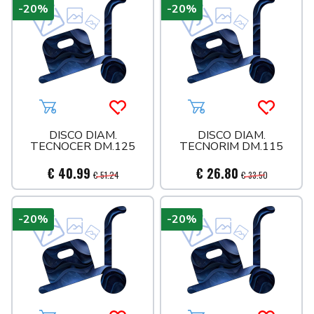
-20%
-20%
Aggiungi al carrello
Acquista più tardi
Aggiungi al carrello
Acquista 
DISCO DIAM.
DISCO DIAM.
TECNOCER DM.125
TECNORIM DM.115
€ 40.99
€ 26.80
€ 51.24
€ 33.50
-20%
-20%