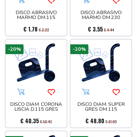
Aggiungi al carrello
Acquista più tardi
Aggiungi al carrello
Acquista 
DISCO ABRASIVO
DISCO ABRASIVO
MARMO DM.115
MARMO DM.230
€ 1.78
€ 3.55
€ 2.22
€ 4.44
-20%
-20%
Aggiungi al carrello
Acquista più tardi
Aggiungi al carrello
Acquista 
DISCO DIAM. CORONA
DISCO DIAM. SUPER
LISCIA D.115 GRES
GRES DM.115
€ 40.35
€ 48.80
€ 50.43
€ 61.00