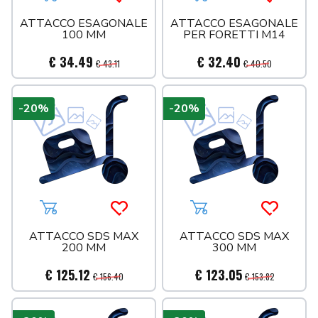
Aggiungi al carrello
Acquista più tardi
Aggiungi al carrello
Acquista 
SIFONI
ATTACCO ESAGONALE
ATTACCO ESAGONALE
100 MM
PER FORETTI M14
SISTEMI DOCCIA
SPORTELLI
€ 34.49
€ 32.40
€ 43.11
€ 40.50
TECO
UTENSILERIA
-20%
-20%
VALVOLE
Aggiungi al carrello
Acquista più tardi
Aggiungi al carrello
Acquista 
ATTACCO SDS MAX
ATTACCO SDS MAX
200 MM
300 MM
€ 125.12
€ 123.05
€ 156.40
€ 153.82