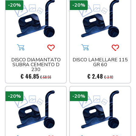
-20%
-20%
Aggiungi al carrello
Acquista più tardi
Aggiungi al carrello
Acquista 
DISCO DIAMANTATO
DISCO LAMELLARE 115
SUBRA CEMENTO D
GR 60
230
€ 46.85
€ 2.48
€ 58.56
€ 3.10
-20%
-20%