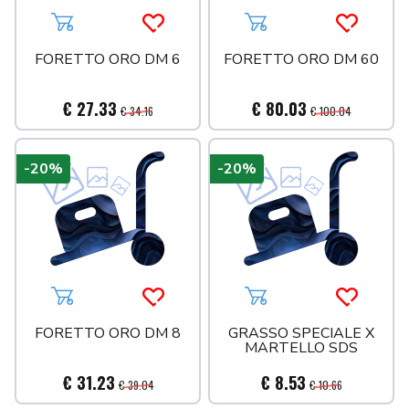
Aggiungi al carrello
Acquista più tardi
Aggiungi al carrello
Acquista 
FORETTO ORO DM 6
FORETTO ORO DM 60
€ 27.33
€ 80.03
€ 34.16
€ 100.04
-20%
-20%
Aggiungi al carrello
Acquista più tardi
Aggiungi al carrello
Acquista 
FORETTO ORO DM 8
GRASSO SPECIALE X
MARTELLO SDS
€ 31.23
€ 8.53
€ 39.04
€ 10.66