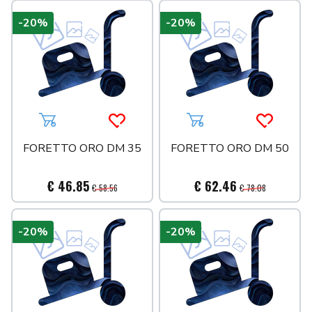
-20%
-20%
Aggiungi al carrello
Acquista più tardi
Aggiungi al carrello
Acquista 
FORETTO ORO DM 35
FORETTO ORO DM 50
€ 46.85
€ 62.46
€ 58.56
€ 78.08
-20%
-20%