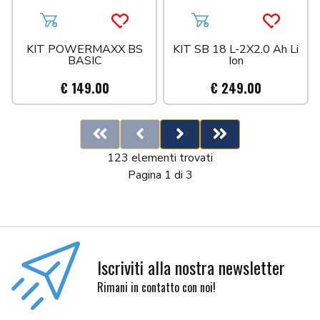
Aggiungi al carrello
Acquista più tardi
Aggiungi al carrello
Acquista 
KIT POWERMAXX BS
KIT SB 18 L-2X2.0 Ah Li
BASIC
Ion
€ 149.00
€ 249.00
First
Previous
Next
Last
123 elementi trovati
Pagina 1 di 3
Iscriviti alla nostra newsletter
Rimani in contatto con noi!