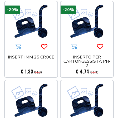
-20%
-20%
Aggiungi al carrello
Acquista più tardi
Aggiungi al carrello
Acquista 
INSERTI MM 25 CROCE
INSERTO PER
CARTONGESSISTA PH-
2
€ 1.33
€ 4.74
€ 1.66
€ 5.93