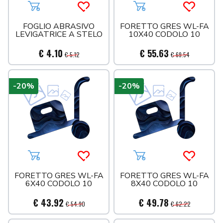
Aggiungi al carrello
Acquista più tardi
Aggiungi al carrello
Acquista 
FOGLIO ABRASIVO
FORETTO GRES WL-FA
LEVIGATRICE A STELO
10X40 CODOLO 10
€ 4.10
€ 55.63
€ 5.12
€ 69.54
-20%
-20%
Aggiungi al carrello
Acquista più tardi
Aggiungi al carrello
Acquista 
FORETTO GRES WL-FA
FORETTO GRES WL-FA
6X40 CODOLO 10
8X40 CODOLO 10
€ 43.92
€ 49.78
€ 54.90
€ 62.22