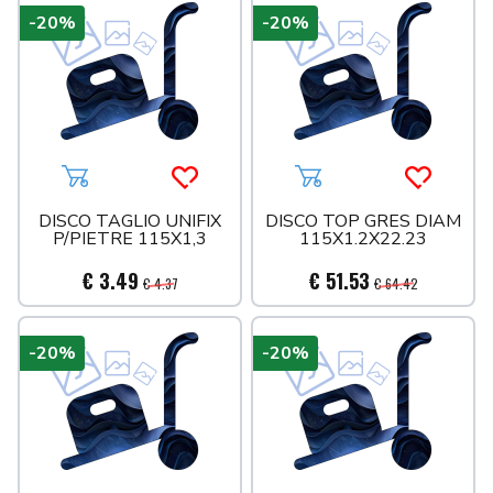
-20%
-20%
Aggiungi al carrello
Acquista più tardi
Aggiungi al carrello
Acquista 
DISCO TAGLIO UNIFIX
DISCO TOP GRES DIAM
P/PIETRE 115X1,3
115X1.2X22.23
€ 3.49
€ 51.53
€ 4.37
€ 64.42
-20%
-20%