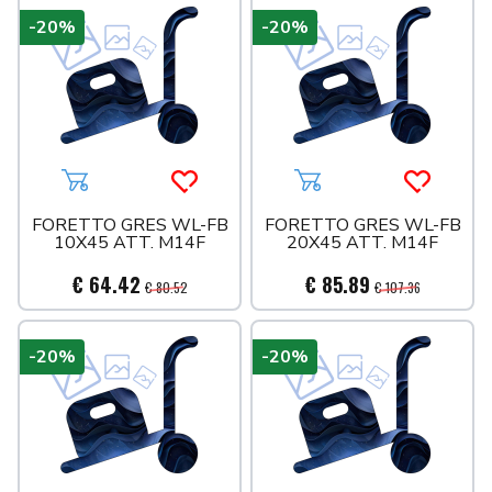
-20%
-20%
Aggiungi al carrello
Acquista più tardi
Aggiungi al carrello
Acquista 
FORETTO GRES WL-FB
FORETTO GRES WL-FB
10X45 ATT. M14F
20X45 ATT. M14F
€ 64.42
€ 85.89
€ 80.52
€ 107.36
-20%
-20%