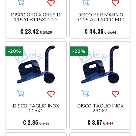
Aggiungi al carrello
Acquista più tardi
Aggiungi al carrello
Acquista 
DISCO ORO X GRES D.
DISCO PER MARMO
115 YLB115X22.23
D.115 ATTACCO M14
€ 23.42
€ 44.35
€ 29.28
€ 55.44
-20%
-20%
Aggiungi al carrello
Acquista più tardi
Aggiungi al carrello
Acquista 
DISCO TAGLIO INOX
DISCO TAGLIO INOX
115X1
230X2
€ 2.36
€ 3.57
€ 2.95
€ 4.47