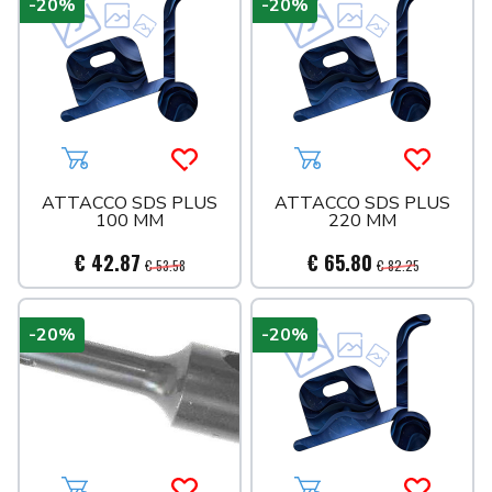
-20%
-20%
Aggiungi al carrello
Acquista più tardi
Aggiungi al carrello
Acquista 
ATTACCO SDS PLUS
ATTACCO SDS PLUS
100 MM
220 MM
€ 42.87
€ 65.80
€ 53.58
€ 82.25
-20%
-20%