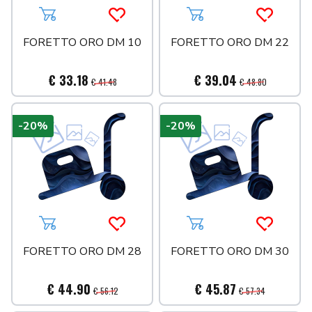
Aggiungi al carrello
Acquista più tardi
Aggiungi al carrello
Acquista 
FORETTO ORO DM 10
FORETTO ORO DM 22
€ 33.18
€ 39.04
€ 41.48
€ 48.80
-20%
-20%
Aggiungi al carrello
Acquista più tardi
Aggiungi al carrello
Acquista 
FORETTO ORO DM 28
FORETTO ORO DM 30
€ 44.90
€ 45.87
€ 56.12
€ 57.34