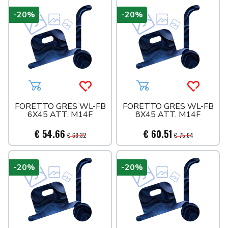
-20%
-20%
Aggiungi al carrello
Acquista più tardi
Aggiungi al carrello
Acquista 
FORETTO GRES WL-FB
FORETTO GRES WL-FB
6X45 ATT. M14F
8X45 ATT. M14F
€ 54.66
€ 60.51
€ 68.32
€ 75.64
-20%
-20%