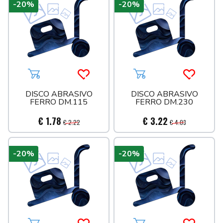
-20%
-20%
Aggiungi al carrello
Acquista più tardi
Aggiungi al carrello
Acquista 
DISCO ABRASIVO
DISCO ABRASIVO
FERRO DM.115
FERRO DM.230
€ 1.78
€ 3.22
€ 2.22
€ 4.03
-20%
-20%