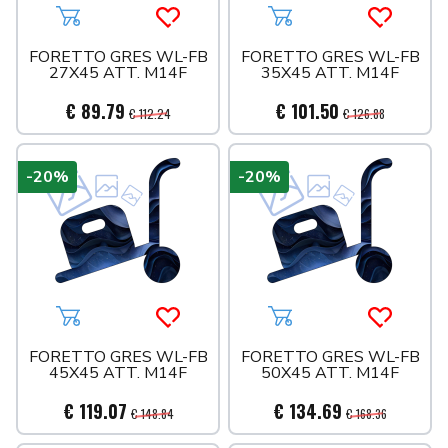
Aggiungi al carrello
Acquista più tardi
Aggiungi al carrello
Acquista 
FORETTO GRES WL-FB
FORETTO GRES WL-FB
27X45 ATT. M14F
35X45 ATT. M14F
€ 89.79
€ 101.50
€ 112.24
€ 126.88
-20%
-20%
Aggiungi al carrello
Acquista più tardi
Aggiungi al carrello
Acquista 
FORETTO GRES WL-FB
FORETTO GRES WL-FB
45X45 ATT. M14F
50X45 ATT. M14F
€ 119.07
€ 134.69
€ 148.84
€ 168.36