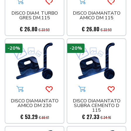
Aggiungi al carrello
Acquista più tardi
Aggiungi al carrello
Acquista 
DISCO DIAM. TURBO
DISCO DIAMANTATO
GRES DM.115
AMICO DM 115
€ 26.80
€ 26.80
€ 33.50
€ 33.50
-20%
-20%
Aggiungi al carrello
Acquista più tardi
Aggiungi al carrello
Acquista 
DISCO DIAMANTATO
DISCO DIAMANTATO
AMICO DM 230
SUBRA CEMENTO D
115
€ 53.29
€ 27.33
€ 66.61
€ 34.16