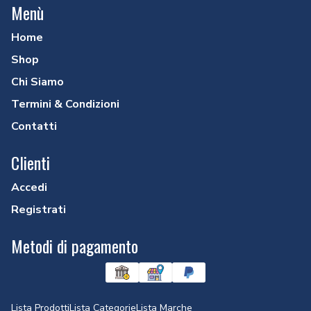
Menù
SCARICO PVC ARANCIO
SCARICO PVC BIANCO
Home
SIFONI
Shop
SISTEMI DOCCIA
Chi Siamo
SPORTELLI
Termini & Condizioni
TECO
Contatti
UTENSILERIA
VALVOLE
Clienti
Accedi
Registrati
Metodi di pagamento
Lista Prodotti
Lista Categorie
Lista Marche