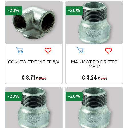
-20%
-20%
Aggiungi al carrello
Acquista più tardi
Aggiungi al carrello
Acquista 
GOMITO TRE VIE FF 3/4
MANICOTTO DRITTO
MF 1'
€ 8.71
€ 4.24
€ 10.88
€ 5.29
-20%
-20%