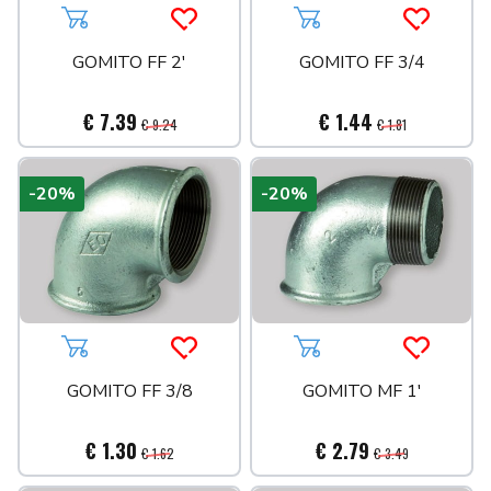
Aggiungi al carrello
Acquista più tardi
Aggiungi al carrello
Acquista 
GOMITO FF 2'
GOMITO FF 3/4
€ 7.39
€ 1.44
€ 9.24
€ 1.81
-20%
-20%
Aggiungi al carrello
Acquista più tardi
Aggiungi al carrello
Acquista 
GOMITO FF 3/8
GOMITO MF 1'
€ 1.30
€ 2.79
€ 1.62
€ 3.49