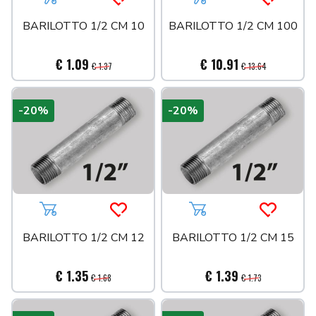
Aggiungi al carrello
Acquista più tardi
Aggiungi al carrello
Acquista 
BARILOTTO 1/2 CM 10
BARILOTTO 1/2 CM 100
€ 1.09
€ 10.91
€ 1.37
€ 13.64
-20%
-20%
Aggiungi al carrello
Acquista più tardi
Aggiungi al carrello
Acquista 
BARILOTTO 1/2 CM 12
BARILOTTO 1/2 CM 15
€ 1.35
€ 1.39
€ 1.68
€ 1.73