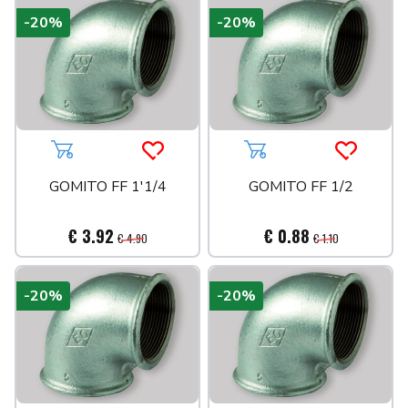
-20%
-20%
Aggiungi al carrello
Acquista più tardi
Aggiungi al carrello
Acquista 
GOMITO FF 1'1/4
GOMITO FF 1/2
€ 3.92
€ 0.88
€ 4.90
€ 1.10
-20%
-20%