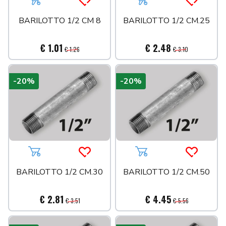
Aggiungi al carrello
Acquista più tardi
Aggiungi al carrello
Acquista 
BARILOTTO 1/2 CM 8
BARILOTTO 1/2 CM.25
€ 1.01
€ 2.48
€ 1.26
€ 3.10
-20%
-20%
Aggiungi al carrello
Acquista più tardi
Aggiungi al carrello
Acquista 
BARILOTTO 1/2 CM.30
BARILOTTO 1/2 CM.50
€ 2.81
€ 4.45
€ 3.51
€ 5.56