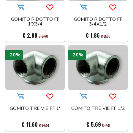
Aggiungi al carrello
Acquista più tardi
Aggiungi al carrello
Acquista 
GOMITO RIDOTTO FF
GOMITO RIDOTTO FF
1'X3/4
3/4X1/2
€ 2.88
€ 1.86
€ 3.60
€ 2.33
-20%
-20%
Aggiungi al carrello
Acquista più tardi
Aggiungi al carrello
Acquista 
GOMITO TRE VIE FF 1'
GOMITO TRE VIE FF 1/2
€ 11.60
€ 5.69
€ 14.51
€ 7.11