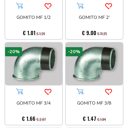
Aggiungi al carrello
Acquista più tardi
Aggiungi al carrello
Acquista 
GOMITO MF 1/2
GOMITO MF 2'
€ 1.01
€ 9.00
€ 1.26
€ 11.25
-20%
-20%
Aggiungi al carrello
Acquista più tardi
Aggiungi al carrello
Acquista 
GOMITO MF 3/4
GOMITO MF 3/8
€ 1.66
€ 1.47
€ 2.07
€ 1.84