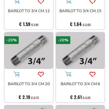
Aggiungi al carrello
Acquista più tardi
Aggiungi al carrello
Acquista 
BARILOTTO 3/4 CM 12
BARILOTTO 3/4 CM 15
€ 1.59
€ 1.64
€ 1.99
€ 2.05
-20%
-20%
Aggiungi al carrello
Acquista più tardi
Aggiungi al carrello
Acquista 
BARILOTTO 3/4 CM 20
BARILOTTO 3/4 CM 6
€ 2.19
€ 2.61
€ 2.73
€ 3.26