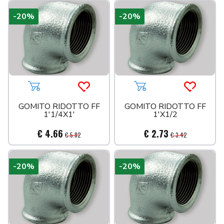
-20%
-20%
Aggiungi al carrello
Acquista più tardi
Aggiungi al carrello
Acquista 
GOMITO RIDOTTO FF
GOMITO RIDOTTO FF
1'1/4X1'
1'X1/2
€ 4.66
€ 2.73
€ 5.82
€ 3.42
-20%
-20%