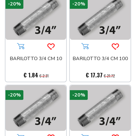
-20%
-20%
Aggiungi al carrello
Acquista più tardi
Aggiungi al carrello
Acquista 
BARILOTTO 3/4 CM 10
BARILOTTO 3/4 CM 100
€ 1.84
€ 17.37
€ 2.31
€ 21.72
-20%
-20%