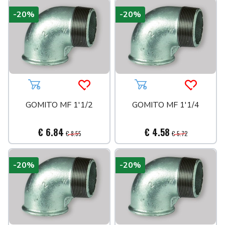
-20%
-20%
Aggiungi al carrello
Acquista più tardi
Aggiungi al carrello
Acquista 
GOMITO MF 1'1/2
GOMITO MF 1'1/4
€ 6.84
€ 4.58
€ 8.55
€ 5.72
-20%
-20%