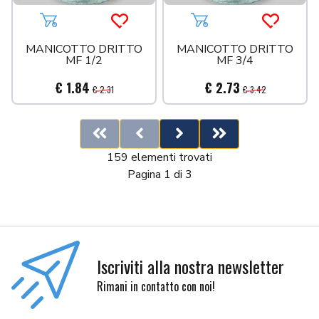
Aggiungi al carrello
Acquista più tardi
Aggiungi al carrello
Acquista 
MANICOTTO DRITTO
MANICOTTO DRITTO
MF 1/2
MF 3/4
€ 1.84
€ 2.73
€ 2.31
€ 3.42
First
Previous
Next
Last
159 elementi trovati
Pagina 1 di 3
Iscriviti alla nostra newsletter
Rimani in contatto con noi!