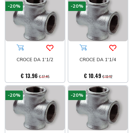
-20%
-20%
Aggiungi al carrello
Acquista più tardi
Aggiungi al carrello
Acquista 
CROCE DA 1'1/2
CROCE DA 1'1/4
€ 13.96
€ 10.49
€ 17.45
€ 13.12
-20%
-20%