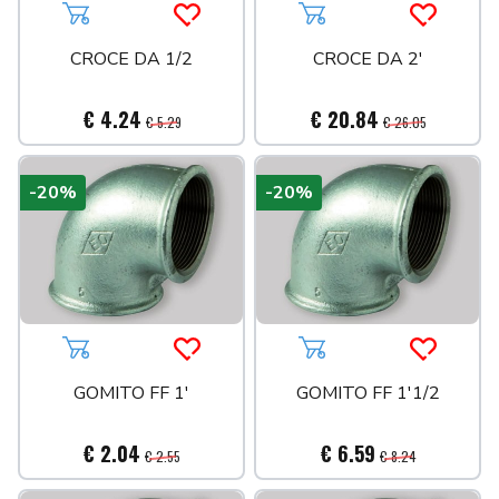
Aggiungi al carrello
Acquista più tardi
Aggiungi al carrello
Acquista 
CROCE DA 1/2
CROCE DA 2'
€ 4.24
€ 20.84
€ 5.29
€ 26.05
-20%
-20%
Aggiungi al carrello
Acquista più tardi
Aggiungi al carrello
Acquista 
GOMITO FF 1'
GOMITO FF 1'1/2
€ 2.04
€ 6.59
€ 2.55
€ 8.24