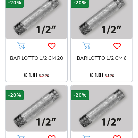
-20%
-20%
Aggiungi al carrello
Acquista più tardi
Aggiungi al carrello
Acquista 
BARILOTTO 1/2 CM 20
BARILOTTO 1/2 CM 6
€ 1.81
€ 1.01
€ 2.26
€ 1.26
-20%
-20%