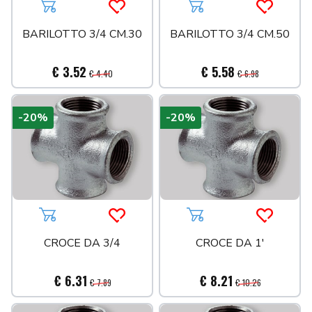
Aggiungi al carrello
Acquista più tardi
Aggiungi al carrello
Acquista 
BARILOTTO 3/4 CM.30
BARILOTTO 3/4 CM.50
€ 3.52
€ 5.58
€ 4.40
€ 6.98
-20%
-20%
Aggiungi al carrello
Acquista più tardi
Aggiungi al carrello
Acquista 
CROCE DA 3/4
CROCE DA 1'
€ 6.31
€ 8.21
€ 7.89
€ 10.26