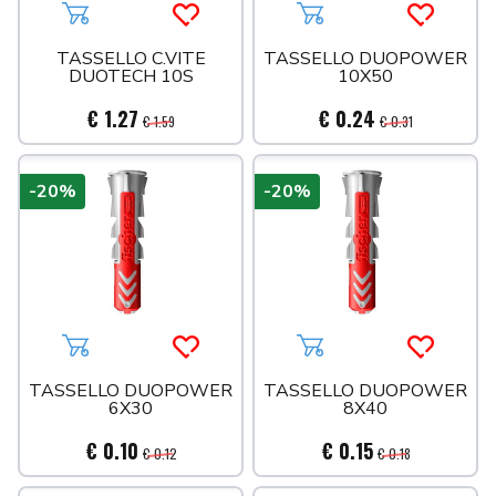
Aggiungi al carrello
Acquista più tardi
Aggiungi al carrello
Acquista 
TASSELLO C.VITE
TASSELLO DUOPOWER
DUOTECH 10S
10X50
€ 1.27
€ 0.24
€ 1.59
€ 0.31
-20%
-20%
Aggiungi al carrello
Acquista più tardi
Aggiungi al carrello
Acquista 
TASSELLO DUOPOWER
TASSELLO DUOPOWER
6X30
8X40
€ 0.10
€ 0.15
€ 0.12
€ 0.18