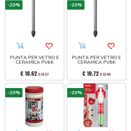
-20%
-20%
Aggiungi al carrello
Acquista più tardi
Aggiungi al carrello
Acquista 
PUNTA PER VETRO E
PUNTA PER VETRO E
CERAMICA PV6K
CERAMICA PV8K
€ 10.62
€ 10.72
€ 13.27
€ 13.40
-20%
-20%