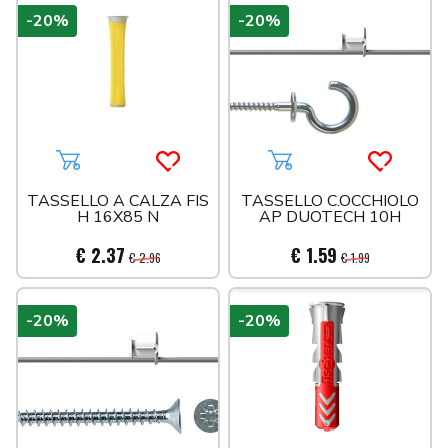
-20%
-20%
Aggiungi al carrello
Acquista più tardi
Aggiungi al carrello
Acquista 
TASSELLO A CALZA FIS
TASSELLO C.OCCHIOLO
H 16X85 N
AP DUOTECH 10H
€ 2.37
€ 1.59
€ 2.96
€ 1.99
-20%
-20%