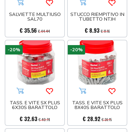
Aggiungi al carrello
Acquista più tardi
Aggiungi al carrello
Acquista 
SALVIETTE MULTIUSO
STUCCO RIEMPITIVO IN
SAL70
TUBETTO NTJH
€ 35.56
€ 8.93
€ 44.44
€ 11.16
-20%
-20%
Aggiungi al carrello
Acquista più tardi
Aggiungi al carrello
Acquista 
TASS. E VITE SX PLUS
TASS. E VITE SX PLUS
6X30S BARATTOLO
8X40S BARATTOLO
€ 32.63
€ 28.92
€ 40.78
€ 36.15