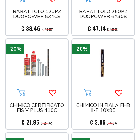
Aggiungi al carrello
Acquista più tardi
Aggiungi al carrello
Acquista 
BARATTOLO 120PZ
BARATTOLO 250PZ
DUOPOWER 8X40S
DUOPOWER 6X30S
€ 33.46
€ 47.14
€ 41.82
€ 58.93
-20%
-20%
Aggiungi al carrello
Acquista più tardi
Aggiungi al carrello
Acquista 
CHIMICO CERTIFICATO
CHIMICO IN FIALA FHB
FIS V PLUS 410C
II-P 10X95
€ 21.96
€ 3.95
€ 27.45
€ 4.94