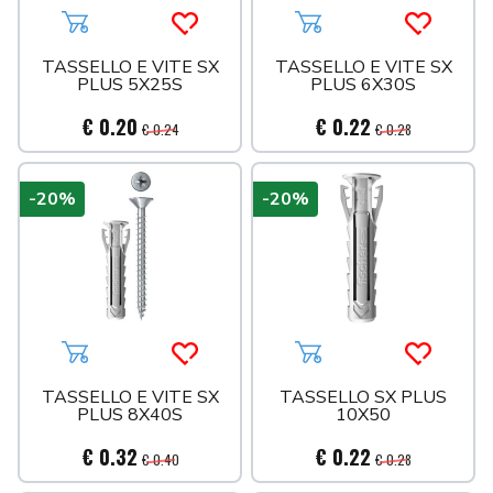
Aggiungi al carrello
Acquista più tardi
Aggiungi al carrello
Acquista 
TASSELLO E VITE SX
TASSELLO E VITE SX
PLUS 5X25S
PLUS 6X30S
€ 0.20
€ 0.22
€ 0.24
€ 0.28
-20%
-20%
Aggiungi al carrello
Acquista più tardi
Aggiungi al carrello
Acquista 
TASSELLO E VITE SX
TASSELLO SX PLUS
PLUS 8X40S
10X50
€ 0.32
€ 0.22
€ 0.40
€ 0.28