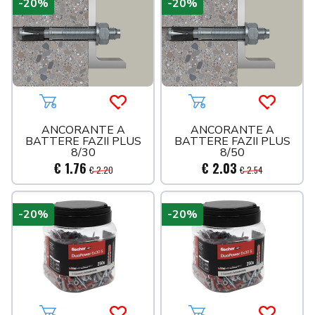
-20%
-20%
SCARICO PVC BIANCO
SIFONI
SISTEMI DOCCIA
SPORTELLI
TECO
Aggiungi al carrello
Acquista più tardi
Aggiungi al carrello
Acquista 
UTENSILERIA
ANCORANTE A
ANCORANTE A
VALVOLE
BATTERE FAZII PLUS
BATTERE FAZII PLUS
8/30
8/50
€ 1.76
€ 2.03
€ 2.20
€ 2.54
-20%
-20%