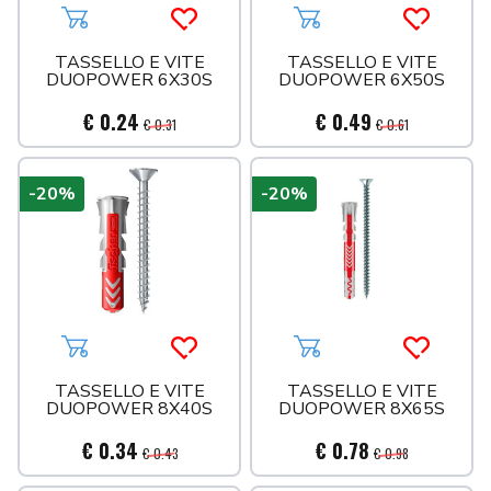
Aggiungi al carrello
Acquista più tardi
Aggiungi al carrello
Acquista 
TASSELLO E VITE
TASSELLO E VITE
DUOPOWER 6X30S
DUOPOWER 6X50S
€ 0.24
€ 0.49
€ 0.31
€ 0.61
-20%
-20%
Aggiungi al carrello
Acquista più tardi
Aggiungi al carrello
Acquista 
TASSELLO E VITE
TASSELLO E VITE
DUOPOWER 8X40S
DUOPOWER 8X65S
€ 0.34
€ 0.78
€ 0.43
€ 0.98