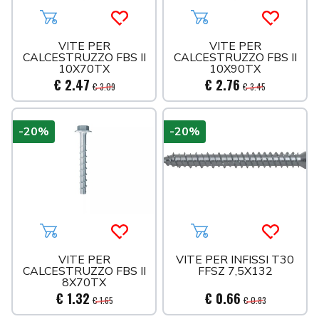
Aggiungi al carrello
Acquista più tardi
Aggiungi al carrello
Acquista 
VITE PER
VITE PER
CALCESTRUZZO FBS II
CALCESTRUZZO FBS II
10X70TX
10X90TX
€ 2.47
€ 2.76
€ 3.09
€ 3.45
-20%
-20%
Aggiungi al carrello
Acquista più tardi
Aggiungi al carrello
Acquista 
VITE PER
VITE PER INFISSI T30
CALCESTRUZZO FBS II
FFSZ 7,5X132
8X70TX
€ 1.32
€ 0.66
€ 1.65
€ 0.83