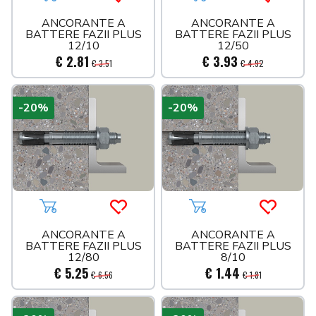
Aggiungi al carrello
Acquista più tardi
Aggiungi al carrello
Acquista 
GUARNIZIONI
ANCORANTE A
ANCORANTE A
BATTERE FAZII PLUS
BATTERE FAZII PLUS
IRRIGAZIONE
12/10
12/50
MISCELATORI
€ 2.81
€ 3.93
€ 3.51
€ 4.92
MULTISTRATO
PPR VERDE
MULTISTRATO ACQUA
-20%
-20%
PRODOTTI CHIMICI
MULTISTRATO GAS
RACCORDI OTTONE
RACCORDI OTTONE CROMATO
RACCORDI RAME
RACCORDI ZINCATI
Aggiungi al carrello
Acquista più tardi
Aggiungi al carrello
Acquista 
RADIATORI ED ACCESSORI
ANCORANTE A
ANCORANTE A
RISCALDAMENTO ED ACCESSORI
BATTERE FAZII PLUS
BATTERE FAZII PLUS
RUBINETTERIA
12/80
8/10
€ 5.25
€ 1.44
SANITARI
€ 6.56
€ 1.81
SCARICO INNESTO
SEDILI
SCARICO PVC ARANCIO