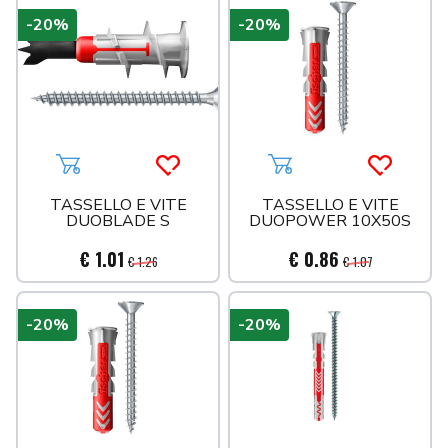
-20%
-20%
Aggiungi al carrello
Acquista più tardi
Aggiungi al carrello
Acquista 
TASSELLO E VITE
TASSELLO E VITE
DUOBLADE S
DUOPOWER 10X50S
€ 1.01
€ 0.86
€ 1.26
€ 1.07
-20%
-20%