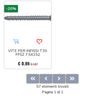
-20%
Aggiungi al carrello
Acquista più tardi
VITE PER INFISSI T30
FFSZ 7,5X152
€ 0.86
€ 1.07
First
Previous
Next
Last
57 elementi trovati
Pagina 1 di 1