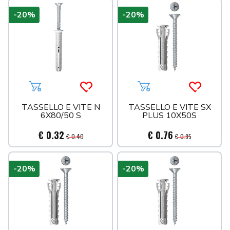
-20%
-20%
Aggiungi al carrello
Acquista più tardi
Aggiungi al carrello
Acquista 
TASSELLO E VITE N
TASSELLO E VITE SX
6X80/50 S
PLUS 10X50S
€ 0.32
€ 0.76
€ 0.40
€ 0.95
-20%
-20%