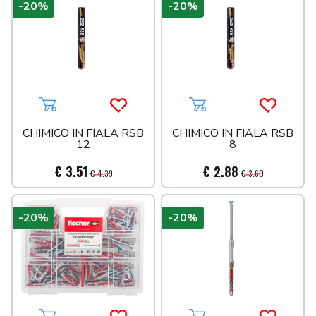
-20%
-20%
Aggiungi al carrello
Acquista più tardi
Aggiungi al carrello
Acquista 
CHIMICO IN FIALA RSB
CHIMICO IN FIALA RSB
12
8
€ 3.51
€ 2.88
€ 4.39
€ 3.60
-20%
-20%