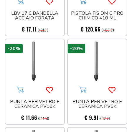
Aggiungi al carrello
Acquista più tardi
Aggiungi al carrello
Acquista 
LBV 17 C BANDELLA
PISTOLA FIS DM C PRO
ACCIAIO FORATA
CHIMICO 410 ML
€ 17.11
€ 120.66
€ 21.39
€ 150.83
-20%
-20%
Aggiungi al carrello
Acquista più tardi
Aggiungi al carrello
Acquista 
PUNTA PER VETRO E
PUNTA PER VETRO E
CERAMICA PV10K
CERAMICA PV5K
€ 11.66
€ 9.91
€ 14.58
€ 12.38