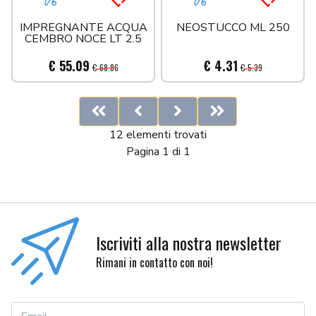
Aggiungi al carrello
Acquista più tardi
Aggiungi al carrello
Acquista 
IMPREGNANTE ACQUA
NEOSTUCCO ML 250
CEMBRO NOCE LT 2.5
€ 55.09
€ 4.31
€ 68.86
€ 5.39
First
Previous
Next
Last
12 elementi trovati
Pagina 1 di 1
Iscriviti alla nostra newsletter
Rimani in contatto con noi!