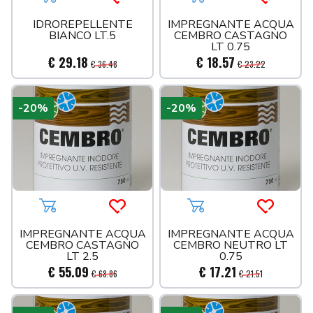
Aggiungi al carrello
Acquista più tardi
Aggiungi al carrello
Acquista 
VALVOLE
IDROREPELLENTE
IMPREGNANTE ACQUA
BIANCO LT.5
CEMBRO CASTAGNO
LT 0.75
€ 29.18
€ 18.57
€ 36.48
€ 23.22
-20%
-20%
Aggiungi al carrello
Acquista più tardi
Aggiungi al carrello
Acquista 
IMPREGNANTE ACQUA
IMPREGNANTE ACQUA
CEMBRO CASTAGNO
CEMBRO NEUTRO LT
LT 2.5
0.75
€ 55.09
€ 17.21
€ 68.86
€ 21.51