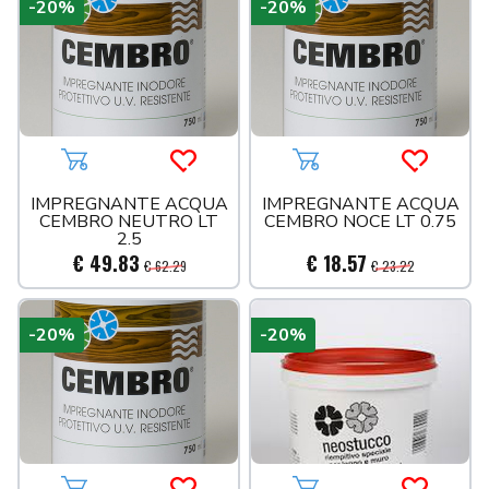
-20%
-20%
Aggiungi al carrello
Acquista più tardi
Aggiungi al carrello
Acquista 
IMPREGNANTE ACQUA
IMPREGNANTE ACQUA
CEMBRO NEUTRO LT
CEMBRO NOCE LT 0.75
2.5
€ 49.83
€ 18.57
€ 62.29
€ 23.22
-20%
-20%