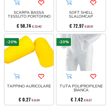
Aggiungi al carrello
Acquista più tardi
Aggiungi al carrello
Acquista 
SCARPA BASSA
SOFT SHELL
TESSUTO PORTOFINO
SLALOMCAP
€ 58.74
€ 72.97
€ 73.42
€ 91.21
-20%
-20%
Aggiungi al carrello
Acquista più tardi
Aggiungi al carrello
Acquista 
TAPPINO AURICOLARE
TUTA POLIPROPILENE
BIANCA
€ 0.27
€ 7.42
€ 0.34
€ 9.27