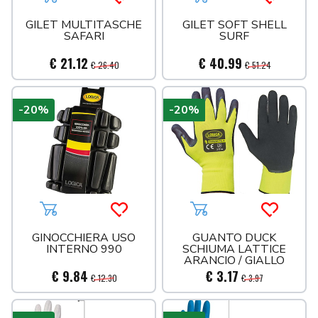
Aggiungi al carrello
Acquista più tardi
Aggiungi al carrello
Acquista 
VALVOLE
GILET MULTITASCHE
GILET SOFT SHELL
SAFARI
SURF
€ 21.12
€ 40.99
€ 26.40
€ 51.24
-20%
-20%
Aggiungi al carrello
Acquista più tardi
Aggiungi al carrello
Acquista 
GINOCCHIERA USO
GUANTO DUCK
INTERNO 990
SCHIUMA LATTICE
ARANCIO / GIALLO
€ 9.84
€ 3.17
€ 12.30
€ 3.97