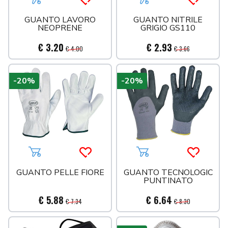
Aggiungi al carrello
Acquista più tardi
Aggiungi al carrello
Acquista 
GUANTO LAVORO
GUANTO NITRILE
NEOPRENE
GRIGIO GS110
€ 3.20
€ 2.93
€ 4.00
€ 3.66
-20%
-20%
Aggiungi al carrello
Acquista più tardi
Aggiungi al carrello
Acquista 
GUANTO PELLE FIORE
GUANTO TECNOLOGIC
PUNTINATO
€ 5.88
€ 6.64
€ 7.34
€ 8.30