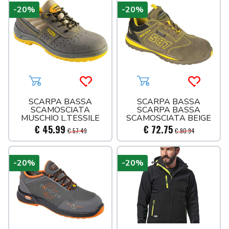
-20%
-20%
Aggiungi al carrello
Acquista più tardi
Aggiungi al carrello
Acquista 
SCARPA BASSA
SCARPA BASSA
SCAMOSCIATA
SCARPA BASSA
MUSCHIO L.TESSILE
SCAMOSCIATA BEIGE
S1P S89GK
DELTA S1P
€ 45.99
€ 72.75
€ 57.49
€ 90.94
-20%
-20%