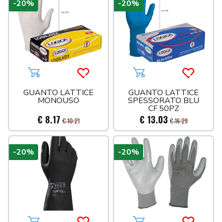
-20%
-20%
Aggiungi al carrello
Acquista più tardi
Aggiungi al carrello
Acquista 
GUANTO LATTICE
GUANTO LATTICE
MONOUSO
SPESSORATO BLU
CF.50PZ
€ 8.17
€ 13.03
€ 10.21
€ 16.29
-20%
-20%