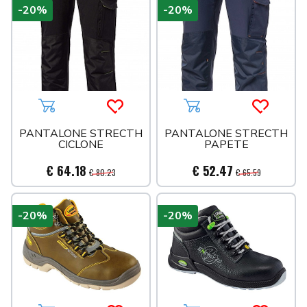
-20%
-20%
Aggiungi al carrello
Acquista più tardi
Aggiungi al carrello
Acquista 
PANTALONE STRECTH
PANTALONE STRECTH
CICLONE
PAPETE
€ 64.18
€ 52.47
€ 80.23
€ 65.59
-20%
-20%