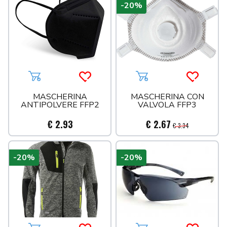
-20%
Aggiungi al carrello
Acquista più tardi
Aggiungi al carrello
Acquista 
MASCHERINA
MASCHERINA CON
ANTIPOLVERE FFP2
VALVOLA FFP3
€ 2.93
€ 2.67
€ 3.34
-20%
-20%