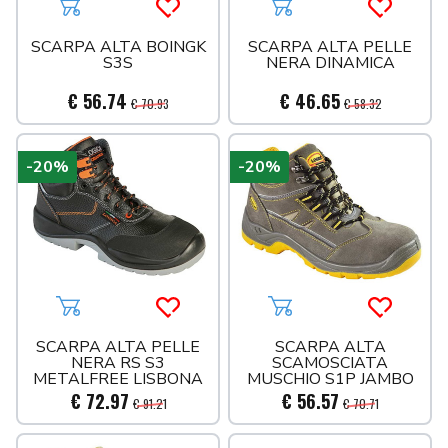
Aggiungi al carrello
Acquista più tardi
Aggiungi al carrello
Acquista 
SCARPA ALTA BOINGK
SCARPA ALTA PELLE
S3S
NERA DINAMICA
€ 56.74
€ 46.65
€ 70.93
€ 58.32
-20%
-20%
Aggiungi al carrello
Acquista più tardi
Aggiungi al carrello
Acquista 
SCARPA ALTA PELLE
SCARPA ALTA
NERA RS S3
SCAMOSCIATA
METALFREE LISBONA
MUSCHIO S1P JAMBO
€ 72.97
€ 56.57
€ 91.21
€ 70.71